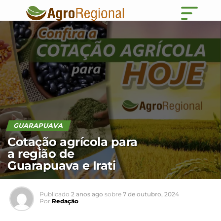
GUARAPUAVA
Cotação agrícola para
a região de
Guarapuava e Irati
Publicado
2 anos ago
sobre
7 de outubro, 2024
Por
Redação