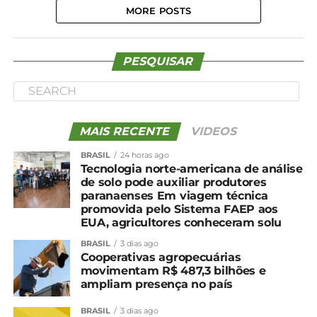
MORE POSTS
PESQUISAR
MAIS RECENTE
VIDEOS
BRASIL
24 horas ago
Tecnologia norte-americana de análise
de solo pode auxiliar produtores
paranaenses Em viagem técnica
promovida pelo Sistema FAEP aos
EUA, agricultores conheceram solu
BRASIL
3 dias ago
Cooperativas agropecuárias
movimentam R$ 487,3 bilhões e
ampliam presença no país
BRASIL
3 dias ago