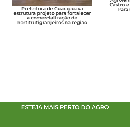
Agroleite 2026 abre as
Castro e reforça prota
itura de Guarapuava
Paraná na pecuária l
 projeto para fortalecer
omercialização de
tigranjeiros na região
ESTEJA MAIS PERTO DO AGRO