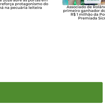
 portas em
gonismo do
Associado de Rolândia (PR) é
eiteira
primeiro ganhador do prêmio de
R$ 1 milhão da Poupança
Premiada Sicredi