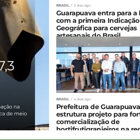
BRASIL
2 dias ago
Guarapuava entra para a 
com a primeira Indicação
Geográfica para cervejas
artesanais do Brasil
,3
BRASIL
4 dias ago
Prefeitura de Guarapuav
pação na
estrutura projeto para for
rca de meio
comercialização de
hortifrutigranjeiros na re