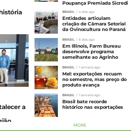
Poupança Premiada Sicredi
história
BRASIL
4 dias ago
Entidades articulam
criação de Câmara Setorial
da Ovinocultura no Paraná
BRASIL
6 dias ago
Em Illinois, Farm Bureau
desenvolve programa
semelhante ao Agrinho
BRASIL
1 semana ago
Mel: exportações recuam
no semestre, mas preço do
produto avança
BRASIL
1 semana ago
a
Brasil bate recorde
talecer a
histórico nas exportações
gião
MORE