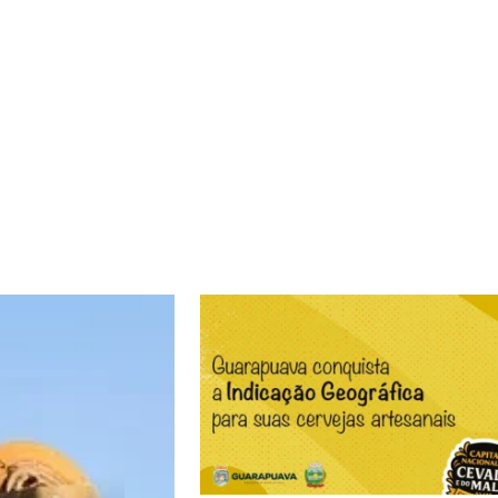
Há 20 anos, Nupran, Agrária Nutrição Animal e
CooperAliança mantêm uma parceria técnica em
nutrição anima