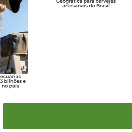
Geográfica para cervejas
artesanais do Brasil
Prefe
estrutura
a c
hortifru