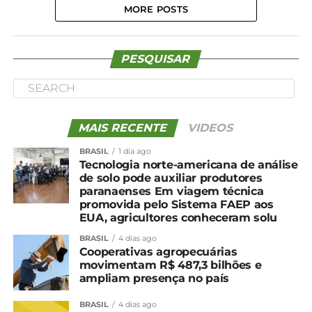
MORE POSTS
PESQUISAR
MAIS RECENTE
VIDEOS
BRASIL
1 dia ago
Tecnologia norte-americana de análise
de solo pode auxiliar produtores
paranaenses Em viagem técnica
promovida pelo Sistema FAEP aos
EUA, agricultores conheceram solu
BRASIL
4 dias ago
Cooperativas agropecuárias
movimentam R$ 487,3 bilhões e
ampliam presença no país
BRASIL
4 dias ago