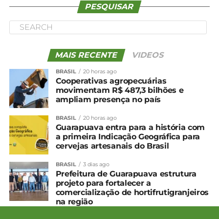
PESQUISAR
MAIS RECENTE
VIDEOS
BRASIL
20 horas ago
Cooperativas agropecuárias
movimentam R$ 487,3 bilhões e
ampliam presença no país
BRASIL
20 horas ago
Guarapuava entra para a história com
a primeira Indicação Geográfica para
cervejas artesanais do Brasil
BRASIL
3 dias ago
Prefeitura de Guarapuava estrutura
projeto para fortalecer a
comercialização de hortifrutigranjeiros
na região