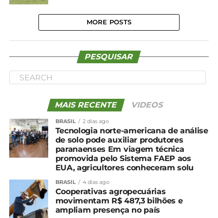
MORE POSTS
PESQUISAR
MAIS RECENTE
VIDEOS
BRASIL
2 dias ago
Tecnologia norte-americana de análise
de solo pode auxiliar produtores
paranaenses Em viagem técnica
promovida pelo Sistema FAEP aos
EUA, agricultores conheceram solu
BRASIL
4 dias ago
Cooperativas agropecuárias
movimentam R$ 487,3 bilhões e
ampliam presença no país