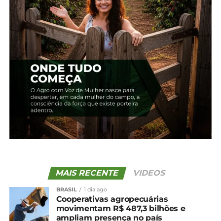
Relacionado
Região de Guarapuava
Produção de cevada é
mantém liderança na
estimada em 331,5 mil
cevada, mostra estimativa
toneladas no PR
da Seab
30 de agosto, 2024
1 de abril, 2025
Em "Paraná"
Em "Guarapuava"
Maior produtora do País,
Região de Guarapuava
terá redução de 39,8% na
área de cevada
28 de março, 2024
Em "Guarapuava"
TÓPICOS RELACIONADOS:
AGRICULTURA
AGRO
MAIS RECENTE
VIDEOS
AGRONEGÓCIO
CEVADA
BRASIL
1 dia ago
UP NEXT
Cooperativas agropecuárias
Cotação agrícola para a região de
movimentam R$ 487,3 bilhões e
Guarapuava e Irati
ampliam presença no país