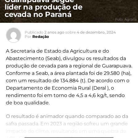
líder na produção de
cevada no Paraná
Foto: Agrária
Publicado
2 anos ago
sobre
4 de dezembro, 2024
Por
Redação
A Secretaria de Estado da Agricultura e do
Abastecimento (Seab), divulgou os resultados da
produção de cevada para a regional de Guarapuava.
Conforme a Seab, a área plantada foi de 29.580 (ha),
com um resultado de 134.884 (t). De acordo com o
Departamento de Economia Rural (Deral ), o
rendimento foi em torno de 4,5 a 4,6 kg/t, sendo
de boa qualidade.
O resultado é animador quando comparado ao da
safra passada. Em 2023 a região sofreu um grande
impacto do clima, resultando em uma quebra de