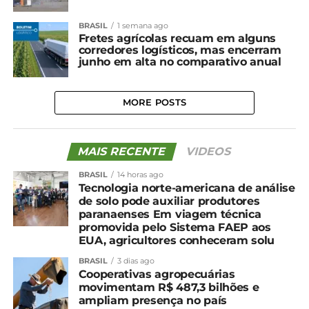
BRASIL
1 semana ago
Fretes agrícolas recuam em alguns
corredores logísticos, mas encerram
junho em alta no comparativo anual
MORE POSTS
MAIS RECENTE
VIDEOS
BRASIL
14 horas ago
Tecnologia norte-americana de análise
de solo pode auxiliar produtores
paranaenses Em viagem técnica
promovida pelo Sistema FAEP aos
EUA, agricultores conheceram solu
BRASIL
3 dias ago
Cooperativas agropecuárias
movimentam R$ 487,3 bilhões e
ampliam presença no país