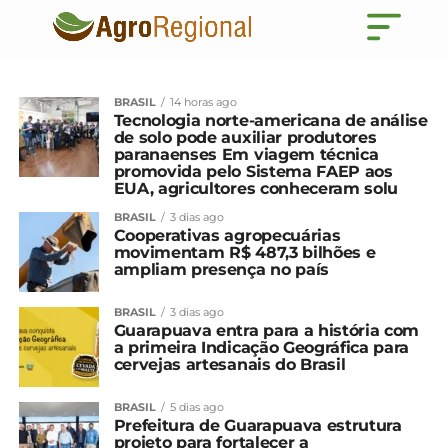
BRASIL
14 horas ago
Tecnologia norte-americana de análise
de solo pode auxiliar produtores
paranaenses Em viagem técnica
promovida pelo Sistema FAEP aos
EUA, agricultores conheceram solu
BRASIL
3 dias ago
Cooperativas agropecuárias
movimentam R$ 487,3 bilhões e
ampliam presença no país
BRASIL
3 dias ago
Guarapuava entra para a história com
a primeira Indicação Geográfica para
cervejas artesanais do Brasil
BRASIL
5 dias ago
Prefeitura de Guarapuava estrutura
projeto para fortalecer a