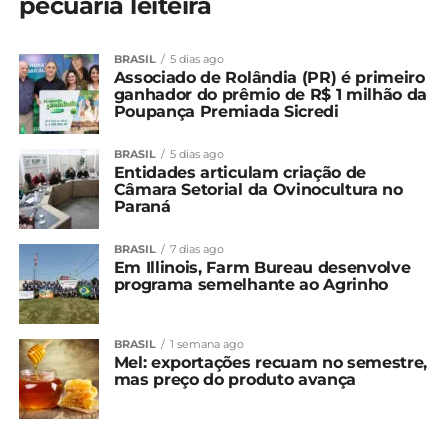
pecuária leiteira
BRASIL
5 dias ago
Associado de Rolândia (PR) é primeiro
ganhador do prêmio de R$ 1 milhão da
Poupança Premiada Sicredi
BRASIL
5 dias ago
Entidades articulam criação de
Câmara Setorial da Ovinocultura no
Paraná
BRASIL
7 dias ago
Em Illinois, Farm Bureau desenvolve
programa semelhante ao Agrinho
BRASIL
1 semana ago
Mel: exportações recuam no semestre,
mas preço do produto avança