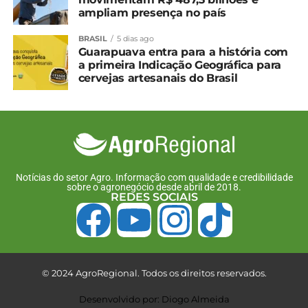
ampliam presença no país
UP NEXT
Paraná foi o principal fornecedor de carne
BRASIL
5 dias ago
suína no 1° semestre
Guarapuava entra para a história com
a primeira Indicação Geográfica para
NÃO PERCA
cervejas artesanais do Brasil
Cotação agrícola para a região de
Guarapuava e Irati
Notícias do setor Agro. Informação com qualidade e credibilidade
sobre o agronegócio desde abril de 2018.
REDES SOCIAIS
© 2024 AgroRegional. Todos os direitos reservados.
Desenvolvido por: Diogo Almeida