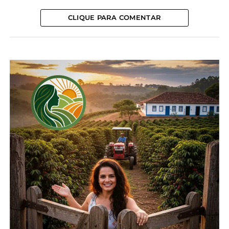
°C.
CLIQUE PARA COMENTAR
A temperatura máxima no Paraná foi, em média, 3,2 °C
superior ao esperado.
Os valores de temperatura máxima
absoluta alcançaram níveis muito elevados em todo o Paraná,
com o pico de 41,1 °C registrado em Capanema, no Oeste, e
a mínima de 27,5 °C em Guaratuba, no Litoral. As regiões
Norte e Oeste destacaram-se por apresentar as maiores
temperaturas máximas absolutas, enquanto o Sul e o Litoral
do Estado registraram os menores valores.
As temperaturas
mínimas também ficaram acima da média histórica na maior
parte do Estado.
*IDR-PARANÁ com edição
Compartilhe isso:
Facebook
18+