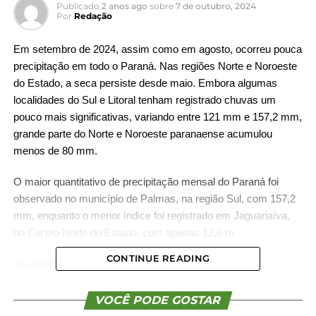
Publicado
2 anos ago
sobre
7 de outubro, 2024
Por
Redação
Em setembro de 2024, assim como em agosto, ocorreu pouca
precipitação em todo o Paraná. Nas regiões Norte e Noroeste
do Estado, a seca persiste desde maio. Embora algumas
localidades do Sul e Litoral tenham registrado chuvas um
pouco mais significativas, variando entre 121 mm e 157,2 mm,
grande parte do Norte e Noroeste paranaense acumulou
menos de 80 mm.
O maior quantitativo de precipitação mensal do Paraná foi
observado no município de Palmas, na região Sul, com 157,2
mm, enquanto o menor índice foi registrado em Jaguariaíva,
no Centro-Norte do Estado, com apenas 12,6 m.
CONTINUE READING
As anomalias de precipitação em todo o Estado foram
significativamente inferiores à média histórica, com exceção
de algumas áreas pontuais. As regiões Norte e Noroeste
VOCÊ PODE GOSTAR
registraram os menores acumulados, com déficits de 59,3 mm