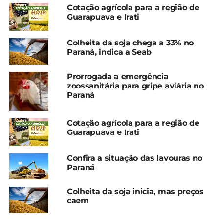
Cotação agrícola para a região de
e 43,5 mm, respectivamente. O Litoral e a Região
Guarapuava e Irati
Metropolitana de Curitiba (RMC) se aproximaram mais da
média histórica, apresentando déficits de 10,8 mm e 13,3 mm.
Colheita da soja chega a 33% no
As demais regiões mostraram condições intermediárias em
Paraná, indica a Seab
relação à precipitação. A média estadual de chuva foi de 97,6
mm, enquanto a média histórica é de 125,5 mm.
Prorrogada a emergência
zoossanitária para gripe aviária no
TEMPERATURAS
Paraná
As temperaturas máximas em setembro ficaram muito acima
Cotação agrícola para a região de
da média histórica, com exceção de uma área pontual no
Guarapuava e Irati
Litoral. Intensas massas de ar quente afetaram o Paraná
durante grande parte do mês, resultando em temperaturas
Confira a situação das lavouras no
máximas entre 3 °C e 5 °C acima do normal na maior parte do
Paraná
Estado.
Colheita da soja inicia, mas preços
A temperatura máxima média registrada foi de 33,7 °C em
caem
Cambará, no Norte do Estado, enquanto a menor temperatura
máxima média ocorreu em Guaratuba, no Litoral, com 22,7