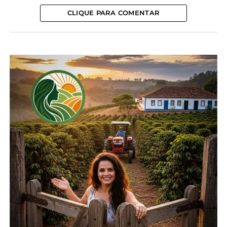
Cotação agrícola para a
CLIQUE PARA COMENTAR
região de Guarapuava e
Irati
13 de agosto, 2024
Em "Guarapuava"
TÓPICOS RELACIONADOS:
AGRICULTURA
AGRO
AGRONEGÓCIO
COTAÇÃO
ERVA-MATE
FEIJÃO
GUARAPUAVA
IRATI
MILHO
PARANÁ
PECUÁRIA
PINHÃO
PREÇOS
PRODUTOR RURAL
PRUDENTÓPOLIS
SOJA
SUÍNOS
TEIXEIRA SOARES
TRIGO
UP NEXT
CooperAliança lança em parceria com
cooperativas de leite projeto “Beef on Dairy”
no Brasil
NÃO PERCA
Paraná: 26% das lavouras de trigo estão em
condições ruins