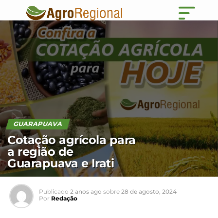
GUARAPUAVA
Cotação agrícola para
a região de
Guarapuava e Irati
Publicado
2 anos ago
sobre
28 de agosto, 2024
Por
Redação