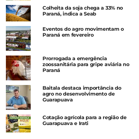
Colheita da soja chega a 33% no
Paraná, indica a Seab
Eventos do agro movimentam o
Paraná em fevereiro
Compartilhe isso:
Prorrogada a emergência
zoossanitária para gripe aviária no
Paraná
Facebook
18+
Baitala destaca importância do
agro no desenvolvimento de
Guarapuava
Relacionado
Cotação agrícola para a
Cotação agrícola para a
Cotação agrícola para a região de
região de Guarapuava e
região de Guarapuava e
Guarapuava e Irati
Irati
Irati
14 de agosto, 2024
20 de agosto, 2024
Em "Guarapuava"
Em "Guarapuava"