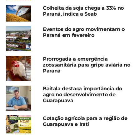
Colheita da soja chega a 33% no
Paraná, indica a Seab
Eventos do agro movimentam o
Paraná em fevereiro
Prorrogada a emergência
Compartilhe isso:
zoossanitária para gripe aviária no
Paraná
Facebook
18+
Baitala destaca importância do
agro no desenvolvimento de
Guarapuava
Relacionado
Cotação agrícola para a
Cotação agrícola para a
Cotação agrícola para a região de
região de Guarapuava e
região de Guarapuava e
Guarapuava e Irati
Irati
Irati
5 de dezembro, 2024
21 de novembro, 2024