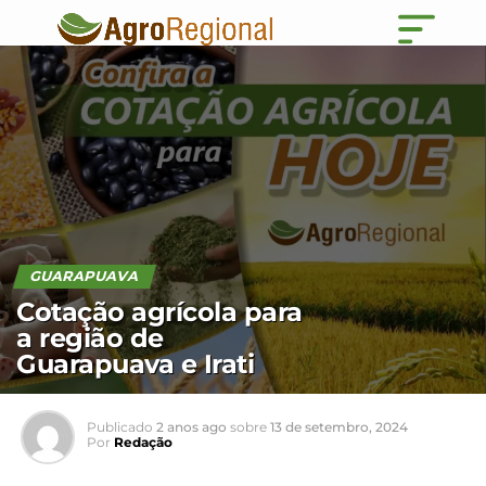
GUARAPUAVA
Cotação agrícola para
a região de
Guarapuava e Irati
Publicado
2 anos ago
sobre
13 de setembro, 2024
Por
Redação