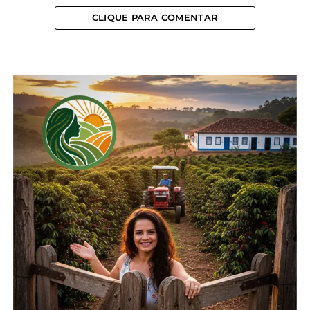
Em "Guarapuava"
Em "Guarapuava"
CLIQUE PARA COMENTAR
Cotação agrícola para a
região de Guarapuava e
Irati
17 de dezembro, 2024
Em "Guarapuava"
TÓPICOS RELACIONADOS:
AGRICULTURA
AGRONEGÓCIO
COTAÇÃO
FEIJÃO
GUAMIRANGA
GUARAPUAVA
IRATI
IVAÍ
MILHO
PARANÁ
PECUÁRIA
PINHÃO
PREÇOS
PRODUTOR RURAL
PRUDENTÓPOLIS
SOJA
SUÍNOS
TEIXEIRA SOARES
TRIGO
UP NEXT
São Mateus do Sul entra para o grupo do
bilhão no VBP
NÃO PERCA
Cotação agrícola para a região de
Guarapuava e Irati