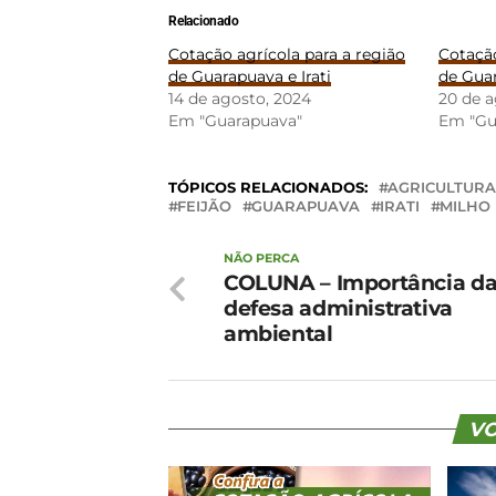
Relacionado
Cotação agrícola para a região
Cotação
de Guarapuava e Irati
de Guar
14 de agosto, 2024
20 de a
Em "Guarapuava"
Em "Gu
TÓPICOS RELACIONADOS:
AGRICULTURA
FEIJÃO
GUARAPUAVA
IRATI
MILHO
NÃO PERCA
COLUNA – Importância d
defesa administrativa
ambiental
VO