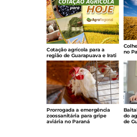
Colhe
Cotação agrícola para a
no Pa
região de Guarapuava e Irati
Prorrogada a emergência
Baita
zoossanitária para gripe
do a
aviária no Paraná
de G