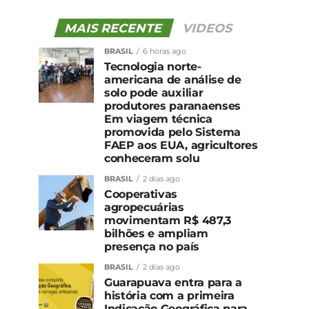
MAIS RECENTE
VIDEOS
BRASIL
6 horas ago
Tecnologia norte-
americana de análise de
solo pode auxiliar
produtores paranaenses
Em viagem técnica
promovida pelo Sistema
FAEP aos EUA, agricultores
conheceram solu
BRASIL
2 dias ago
Cooperativas
agropecuárias
movimentam R$ 487,3
bilhões e ampliam
presença no país
BRASIL
2 dias ago
Guarapuava entra para a
história com a primeira
Indicação Geográfica para