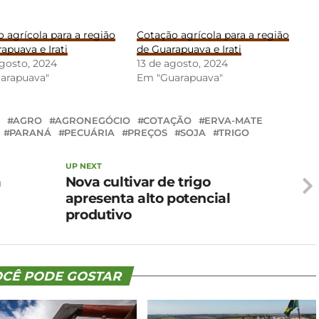
 agrícola para a região
Cotação agrícola para a região
apuava e Irati
de Guarapuava e Irati
gosto, 2024
13 de agosto, 2024
arapuava"
Em "Guarapuava"
AGRO
AGRONEGÓCIO
COTAÇÃO
ERVA-MATE
PARANÁ
PECUÁRIA
PREÇOS
SOJA
TRIGO
UP NEXT
a
Nova cultivar de trigo
apresenta alto potencial
produtivo
CÊ PODE GOSTAR