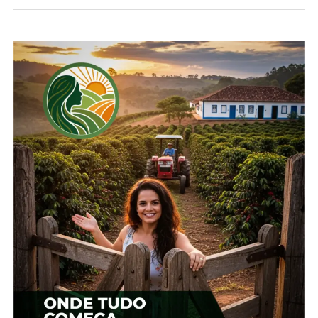
2020/21, a quebra foi de 10%. “Dos últimos anos, é
um dos piores em termos de baixo
aproveitamento. É lamentável a situação”,
comentou Manfio.
GUARAPUAVA
O município com maior produção de cevada do
Brasil é Guarapuava, e o resultado da atual safra,
que ainda é preliminar, explica de forma geral a
quebra na região. De 104 mil toneladas esperadas,
62 mil foram colhidas, ou seja, cerca de 40% de
queda.
“Só Guarapuava deixou de produzir 42 mil
toneladas de cevada, só que depois, a qualidade é
pior ainda, porque a região de Guarapuava e Pinhão
é a mais tardia do nosso Núcleo e onde está a
maior concentração da produção”, apontou o