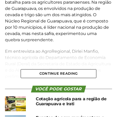
batalha para os agricultores paranaenses. Na região
de Guarapuava, os envolvidos na produção de
cevada e trigo são um dos mais atingidos. O
Núcleo Regional de Guarapuava, que é composto
por 10 municípios, é líder nacional na produção de
cevada, mas nesta safra, experimentou uma
quebra surpreendente.
Em entrevista ao AgroRegional, Dirlei Manfio,
técnico agrícola do Departamento de Economia
Rural (Deral) da Secretaria de Estado da Agricultura
e do Abastecimento (Seab), mostrou os dados
CONTINUE READING
preliminares da safra atual.
“Nós tivemos algumas adversidades climáticas,
VOCÊ PODE GOSTAR
desde a fase inicial de plantio, e principalmente, na
Cotação agrícola para a região de
fase final, próximo a colheita. O excesso de chuvas,
Guarapuava e Irati
doenças e pragas impactaram significativamente a
produção de cevada”, afirmou. O Departamento,