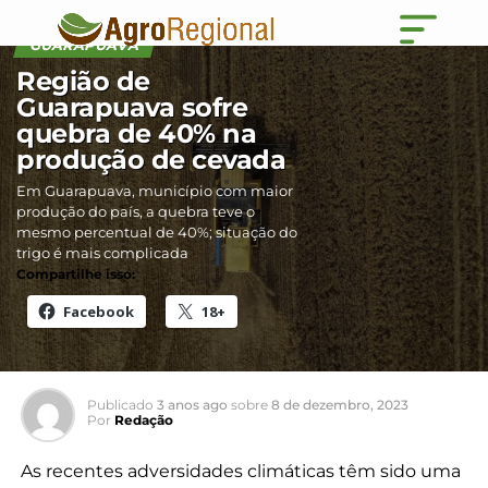
GUARAPUAVA
Região de
Guarapuava sofre
quebra de 40% na
produção de cevada
Em Guarapuava, município com maior
produção do país, a quebra teve o
mesmo percentual de 40%; situação do
trigo é mais complicada
Compartilhe isso:
Facebook
18+
Publicado
3 anos ago
sobre
8 de dezembro, 2023
Por
Redação
As recentes adversidades climáticas têm sido uma