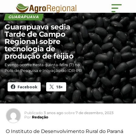
GUARAPUAVA
Guarapuava sedia
Tarde de Campo
Regional sobre
tecnologia de
produção de feijão
Evento ocorre nesta quinta-feira (7) no
Polo de Pesquisa e Inovação do IDR-PR
Compartilhe isso:
Facebook
18+
Publicado
3 anos ago
sobre
7 de dezembro, 2023
Por
Redação
O Instituto de Desenvolvimento Rural do Paraná