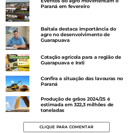
Eventos do agro movimentam o
A Tarde de Campo Regional tem apoio das
Paraná em fevereiro
empresas Fape Agro, Bioma e Syngenta e do
Sindicato Rural de Guarapuava, Fundação Agrária
de Pesquisa Agropecuária (FAPA) e IAC.
Baitala destaca importância do
agro no desenvolvimento de
Guarapuava
Cotação agrícola para a região de
Guarapuava e Irati
Confira a situação das lavouras no
Paraná
Produção de grãos 2024/25 é
estimada em 322,3 milhões de
toneladas
CLIQUE PARA COMENTAR