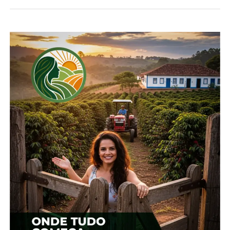
*IDR-PR
Compartilhe isso:
Facebook
18+