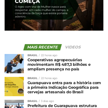
Relacionado
Cultivares desenvolvidas
Região de Guarapuava
no Paraná são quase 40%
sofre redução na previsão
das sementes de feijão do
da safra de verão
País
26 de janeiro, 2024
12 de janeiro, 2026
Em "Guarapuava"
Em "Paraná"
IDR-Paraná vai lançar
MAIS RECENTE
VIDEOS
cultivar de feijão de alto
potencial produtivo
BRASIL
22 horas ago
24 de março, 2025
Cooperativas agropecuárias
Em "Paraná"
movimentam R$ 487,3 bilhões e
ampliam presença no país
TÓPICOS RELACIONADOS:
AGRO
FEIJÃO
BRASIL
22 horas ago
GUARAPUAVA
LAVOURAS
PRODUTOR RURAL
Guarapuava entra para a história com
a primeira Indicação Geográfica para
UP NEXT
cervejas artesanais do Brasil
Região de Guarapuava sofre quebra de 40%
na produção de cevada
BRASIL
3 dias ago
Prefeitura de Guarapuava estrutura
NÃO PERCA