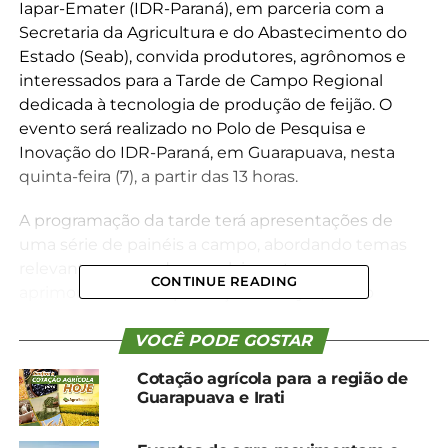
Iapar-Emater (IDR-Paraná), em parceria com a
Secretaria da Agricultura e do Abastecimento do
Estado (Seab), convida produtores, agrônomos e
interessados para a Tarde de Campo Regional
dedicada à tecnologia de produção de feijão. O
evento será realizado no Polo de Pesquisa e
Inovação do IDR-Paraná, em Guarapuava, nesta
quinta-feira (7), a partir das 13 horas.
A programação da tarde terá apresentações de
uma série de painéis a campo, abordando temas
relevantes para o desenvolvimento e
CONTINUE READING
aprimoramento da produção de feijão, como
painéis de cultivares do grão. Além disso, serão
discutidos temas como o manejo adequado da
VOCÊ PODE GOSTAR
cultura do feijão, técnicas de inoculação e co-
Cotação agrícola para a região de
inoculação, bem como estratégias eficazes para o
Guarapuava e Irati
manejo de doenças que afetam a produção.