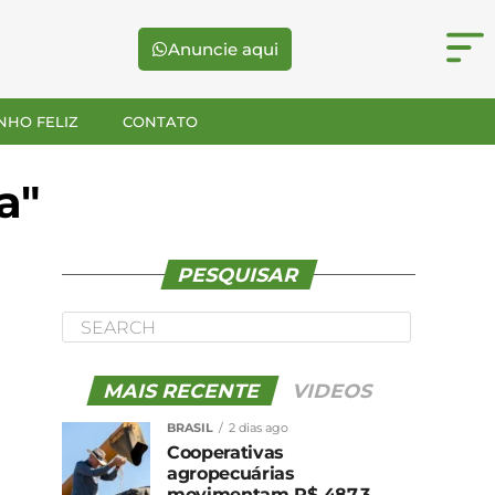
Anuncie aqui
NHO FELIZ
CONTATO
a"
PESQUISAR
MAIS RECENTE
VIDEOS
BRASIL
2 dias ago
Cooperativas
agropecuárias
movimentam R$ 487,3