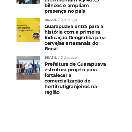
bilhões e ampliam
presença no país
BRASIL
2 dias ago
Guarapuava entra para a
história com a primeira
Indicação Geográfica para
cervejas artesanais do
Brasil
BRASIL
3 dias ago
Prefeitura de Guarapuava
estrutura projeto para
fortalecer a
comercialização de
hortifrutigranjeiros na
região