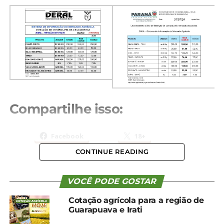
Compartilhe isso:
Facebook
18+
CONTINUE READING
Relacionado
VOCÊ PODE GOSTAR
Cotação agrícola para a
Cotação agrícola para a
Cotação agrícola para a região de
região de Guarapuava e
região de Guarapuava e
Guarapuava e Irati
Irati
Irati
5 de dezembro, 2024
21 de novembro, 2024