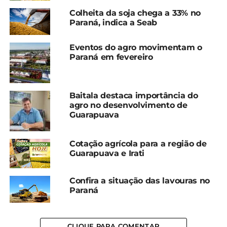
Em "Guarapuava"
Em "Guarapuava"
Colheita da soja chega a 33% no
Paraná, indica a Seab
Cotação agrícola para a
região de Guarapuava e
Irati
Eventos do agro movimentam o
Paraná em fevereiro
17 de dezembro, 2024
Em "Guarapuava"
Baitala destaca importância do
TÓPICOS RELACIONADOS:
AGRICULTURA
COTAÇÃO
agro no desenvolvimento de
ERVA-MATE
GUARAPUAVA
IRATI
MILHO
Guarapuava
PECUÁRIA LEITEIRA
PREÇOS
PRODUTOR RURAL
SOJA
SUÍNOS
TRIGO
UP NEXT
Cotação agrícola para a região de
Cotação agrícola para a região de
Guarapuava e Irati
Guarapuava e Irati
Confira a situação das lavouras no
NÃO PERCA
Campos de camomila e cachoeiras: agosto
Paraná
terá oito Caminhadas da Natureza
CLIQUE PARA COMENTAR