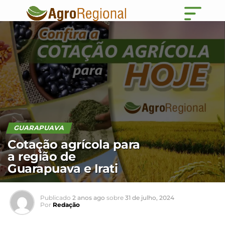
GUARAPUAVA
Cotação agrícola para
a região de
Guarapuava e Irati
Publicado
2 anos ago
sobre
31 de julho, 2024
Por
Redação