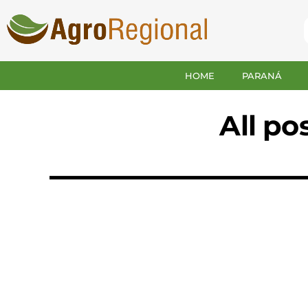
HOME
PARANÁ
All po