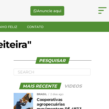
Anuncie aqui
NHO FELIZ
CONTATO
iteira"
PESQUISAR
MAIS RECENTE
VIDEOS
BRASIL
2 dias ago
Cooperativas
agropecuárias
movimentam R$ 487,3