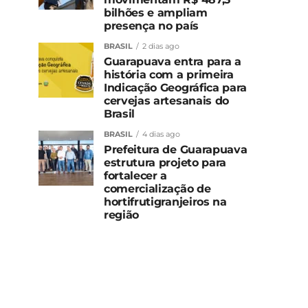
bilhões e ampliam
presença no país
BRASIL
2 dias ago
Guarapuava entra para a
história com a primeira
Indicação Geográfica para
cervejas artesanais do
Brasil
BRASIL
4 dias ago
Prefeitura de Guarapuava
estrutura projeto para
fortalecer a
comercialização de
hortifrutigranjeiros na
região