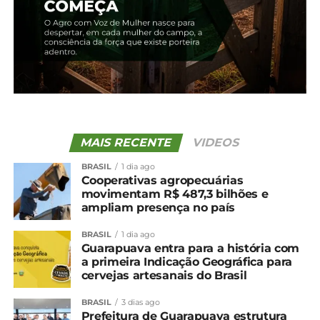
MAIS RECENTE
VIDEOS
BRASIL
1 dia ago
Cooperativas agropecuárias
movimentam R$ 487,3 bilhões e
ampliam presença no país
BRASIL
1 dia ago
Guarapuava entra para a história com
a primeira Indicação Geográfica para
cervejas artesanais do Brasil
BRASIL
3 dias ago
Prefeitura de Guarapuava estrutura