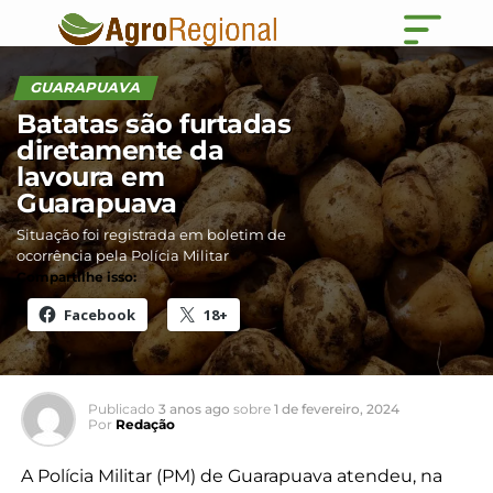
GUARAPUAVA
Batatas são furtadas
diretamente da
lavoura em
Guarapuava
Situação foi registrada em boletim de
ocorrência pela Polícia Militar
Compartilhe isso:
Facebook
18+
Publicado
3 anos ago
sobre
1 de fevereiro, 2024
Por
Redação
A Polícia Militar (PM) de Guarapuava atendeu, na