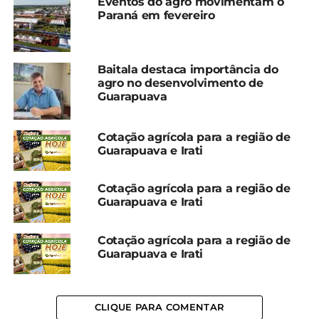
Eventos do agro movimentam o
Relacionado
Paraná em fevereiro
Homem é preso após
Ladrão de milho agride
furtar batatas em
agricultor em Ivaí
plantação em
6 de março, 2024
Baitala destaca importância do
Guarapuava
Em "Ivaí"
agro no desenvolvimento de
25 de novembro, 2025
Guarapuava
Em "Guarapuava"
DER/PR alerta que pegar
Cotação agrícola para a região de
madeiras de rodovias em
Guarapuava e Irati
obras configura crime de
furto
1 de outubro, 2025
Cotação agrícola para a região de
Em "Guarapuava"
Guarapuava e Irati
Cotação agrícola para a região de
TÓPICOS RELACIONADOS:
BATATA
FURTO
Guarapuava e Irati
GUARAPUAVA
POLÍCIA MILITAR
UP NEXT
Drone doado à Unicentro reforçará
CLIQUE PARA COMENTAR
atividades nas áreas agrárias e ambientais