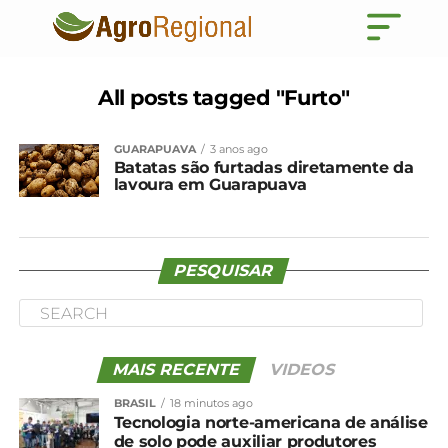
All posts tagged "Furto"
GUARAPUAVA
3 anos ago
Batatas são furtadas diretamente da
lavoura em Guarapuava
PESQUISAR
MAIS RECENTE
VIDEOS
BRASIL
18 minutos ago
Tecnologia norte-americana de análise
de solo pode auxiliar produtores