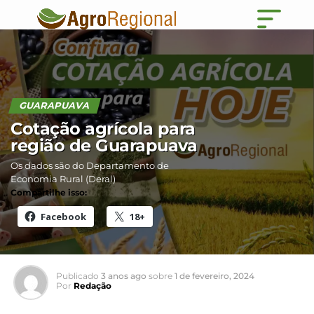
GUARAPUAVA
Cotação agrícola para
região de Guarapuava
Os dados são do Departamento de
Economia Rural (Deral)
Compartilhe isso:
Facebook
18+
Publicado
3 anos ago
sobre
1 de fevereiro, 2024
Por
Redação