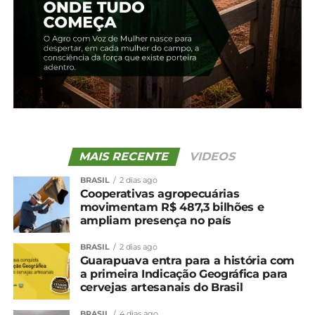
MAIS RECENTE
VIDEOS
BRASIL
2 dias ago
Cooperativas agropecuárias
movimentam R$ 487,3 bilhões e
ampliam presença no país
BRASIL
2 dias ago
Guarapuava entra para a história com
a primeira Indicação Geográfica para
cervejas artesanais do Brasil
BRASIL
4 dias ago