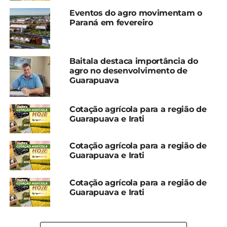
Eventos do agro movimentam o
Paraná em fevereiro
Baitala destaca importância do
agro no desenvolvimento de
Compartilhe isso:
Guarapuava
Cotação agrícola para a região de
Facebook
18+
Guarapuava e Irati
Cotação agrícola para a região de
Relacionado
Guarapuava e Irati
Cotação agrícola para a
Cotação agrícola para
região de Guarapuava
região de Guarapuava
Cotação agrícola para a região de
19 de fevereiro, 2024
5 de fevereiro, 2024
Guarapuava e Irati
Em "Guarapuava"
Em "Guarapuava"
Cotação agrícola para
região de Guarapuava