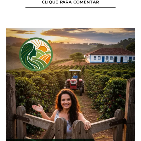
CLIQUE PARA COMENTAR
6 de fevereiro, 2024
Em "Guarapuava"
TÓPICOS RELACIONADOS:
GUARAPUAVA
UP NEXT
Batatas são furtadas diretamente da lavoura
em Guarapuava
NÃO PERCA
Produtores de Guarapuava tem até 7 de
fevereiro para regularizar notas fiscais