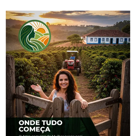
12 de novembro, 2024
Em "Brasil"
Abate de bovinos atinge
mais de 10 milhões de
cabeças em um trimestre
6 de dezembro, 2024
Em "Brasil"
TÓPICOS RELACIONADOS:
AGRO
AGRONEGÓCIO
PECUÁRIA
PECUÁRIA LEITEIRA
PRODUTOR RURAL
UP NEXT
Campanhas eleitorais começam nesta sexta;
veja o que é permitido
NÃO PERCA
Abate de frangos tem alta de 3,2% em
relação ao 2º trimestre de 2023