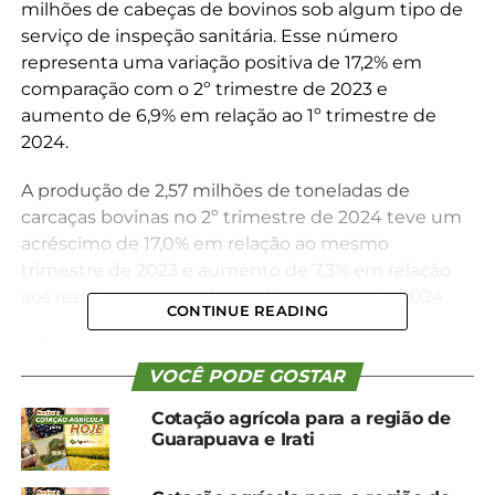
milhões de cabeças de bovinos sob algum tipo de
serviço de inspeção sanitária. Esse número
representa uma variação positiva de 17,2% em
comparação com o 2º trimestre de 2023 e
aumento de 6,9% em relação ao 1º trimestre de
2024.
A produção de 2,57 milhões de toneladas de
carcaças bovinas no 2º trimestre de 2024 teve um
acréscimo de 17,0% em relação ao mesmo
trimestre de 2023 e aumento de 7,3% em relação
aos resultados apurados no 1º trimestre de 2024.
CONTINUE READING
Leite
VOCÊ PODE GOSTAR
No 2º trimestre de 2024, a aquisição de leite cru,
Cotação agrícola para a região de
feita pelos estabelecimentos que atuam sob
Guarapuava e Irati
algum tipo de inspeção sanitária, foi de 5,81 bilhões
de litros.