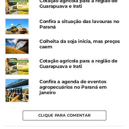
Cotação agrícola para a região de
Guarapuava e Irati
O valor é equivalente a um aumento de 0,4% em
comparação ao volume registrado no 2º trimestre
de 2023 e redução de 6,3% em comparação ao
Confira a situação das lavouras no
Paraná
obtido no 1° trimestre de 2024.
*IBGE
Colheita da soja inicia, mas preços
caem
Compartilhe isso:
Cotação agrícola para a região de
Guarapuava e Irati
Facebook
18+
Confira a agenda de eventos
agropecuários no Paraná em
janeiro
Relacionado
Abates de bovinos, suínos
Abate de bovinos sobe
e frangos crescem no 3°
19,9% no ano, indica IBGE
CLIQUE PARA COMENTAR
trimestre de 2024
12 de fevereiro, 2024
conforme IBGE
Em "Brasil"