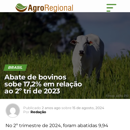
BRASIL
Abate de bovinos
sobe 17,2% em relação
ao 2º tri de 2023
Fotos: AEN-PR
Publicado
2 anos ago
sobre
15 de agosto, 2024
Por
Redação
No 2º trimestre de 2024, foram abatidas 9,94