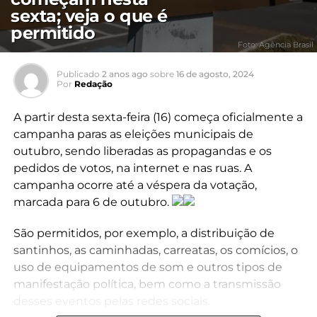
sexta; veja o que é
permitido
Foto: Agência Brasil
Publicado
2 anos ago
sobre
16 de agosto, 2024
Por
Redação
A partir desta sexta-feira (16) começa oficialmente a
campanha paras as eleições municipais de
outubro, sendo liberadas as propagandas e os
pedidos de votos, na internet e nas ruas. A
campanha ocorre até a véspera da votação,
marcada para 6 de outubro.
São permitidos, por exemplo, a distribuição de
santinhos, as caminhadas, carreatas, os comícios, o
uso de equipamentos de som e outros tipos de
manifestação política, bem como a transmissão
desses eventos pelas redes sociais.