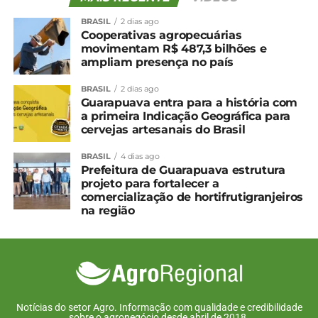
de autorização pela polícia, mas as autoridades de
BRASIL
2 dias ago
segurança precisam ser avisadas com, no mínimo,
Cooperativas agropecuárias
movimentam R$ 487,3 bilhões e
24 horas de antecedência ao ato de campanha.
ampliam presença no país
Essas e outras autorizações e proibições sobre
BRASIL
2 dias ago
propaganda eleitoral podem ser
Guarapuava entra para a história com
vistas numa
cartilha
produzida pelo Tribunal
a primeira Indicação Geográfica para
cervejas artesanais do Brasil
Regional Eleitoral de Pernambuco (TRE-PE).
BRASIL
4 dias ago
*Agência Brasil com edição
Prefeitura de Guarapuava estrutura
projeto para fortalecer a
comercialização de hortifrutigranjeiros
Compartilhe isso:
na região
Facebook
18+
Relacionado
Notícias do setor Agro. Informação com qualidade e credibilidade
sobre o agronegócio desde abril de 2018.