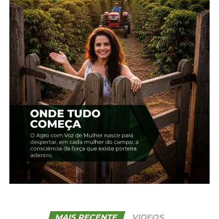
empresas como o
Google
deixar de participar
desse mercado. A big tech anunciou que neste
ano não vai permitir propagandas eleitorais em
suas plataformas no Brasil.
As propagandas eleitorais que começam hoje (16)
não devem ser confundidas com o horário eleitoral
gratuito em rádio e TV, que será transmitido de 30
de agosto a 3 de outubro. O uso desses meios de
comunicação de massa é mais restrito, sendo
proibida a contratação de espaço publicitário além
do tempo estipulado pela Justiça Eleitoral para
cada partido.
As caminhadas, passeatas e carreatas estão
liberadas, desde que ocorram entre as 8h e as 22h e
até a véspera da eleição. Esses eventos podem
utilizar carro de som ou minitrio elétrico, assim
MAIS RECENTE
VIDEOS
como em reuniões e comícios. Não há necessidade