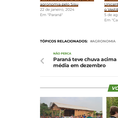
agronomia pelo Sisu
Unicent
22 de janeiro, 2024
o Vesti
Em "Paraná"
5 de ag
Em "Ca
TÓPICOS RELACIONADOS:
AGRONOMIA
NÃO PERCA
Paraná teve chuva acima
média em dezembro
VO