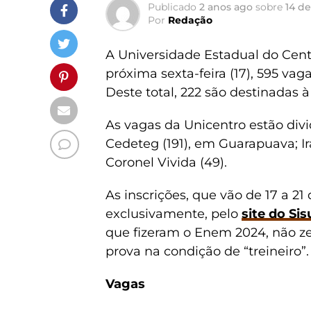
Publicado
2 anos ago
sobre
14 de
Por
Redação
A Universidade Estadual do Centro
próxima sexta-feira (17), 595 vag
Deste total, 222 são destinadas à
As vagas da Unicentro estão div
Cedeteg (191), em Guarapuava; Irat
Coronel Vivida (49).
As inscrições, que vão de 17 a 21 
exclusivamente, pelo
site do Sis
que fizeram o Enem 2024, não z
prova na condição de “treineiro”.
Vagas