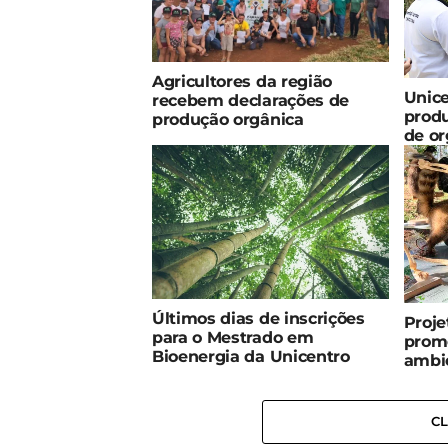
Agricultores da região
Unice
recebem declarações de
produ
produção orgânica
de or
Últimos dias de inscrições
Proje
para o Mestrado em
prom
Bioenergia da Unicentro
ambi
C