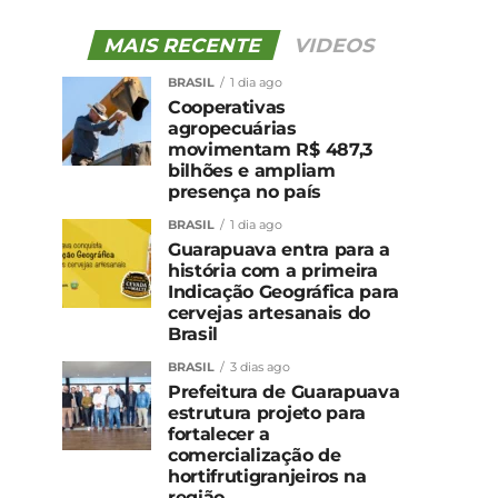
MAIS RECENTE
VIDEOS
BRASIL
1 dia ago
Cooperativas
agropecuárias
movimentam R$ 487,3
bilhões e ampliam
presença no país
BRASIL
1 dia ago
Guarapuava entra para a
história com a primeira
Indicação Geográfica para
cervejas artesanais do
Brasil
BRASIL
3 dias ago
Prefeitura de Guarapuava
estrutura projeto para
fortalecer a
comercialização de
hortifrutigranjeiros na
região