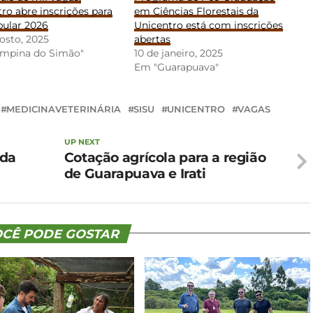
ro abre inscrições para
em Ciências Florestais da
bular 2026
Unicentro está com inscrições
osto, 2025
abertas
mpina do Simão"
10 de janeiro, 2025
Em "Guarapuava"
MEDICINAVETERINÁRIA
SISU
UNICENTRO
VAGAS
UP NEXT
 da
Cotação agrícola para a região
de Guarapuava e Irati
CÊ PODE GOSTAR