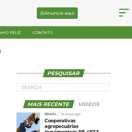
Anuncie aqui
NHO FELIZ
CONTATO
"
PESQUISAR
MAIS RECENTE
VIDEOS
BRASIL
19 horas ago
Cooperativas
agropecuárias
movimentam R$ 487,3