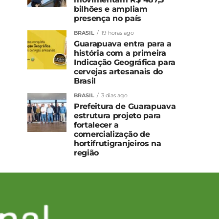
bilhões e ampliam
presença no país
BRASIL
19 horas ago
Guarapuava entra para a
história com a primeira
Indicação Geográfica para
cervejas artesanais do
Brasil
BRASIL
3 dias ago
Prefeitura de Guarapuava
estrutura projeto para
fortalecer a
comercialização de
hortifrutigranjeiros na
região