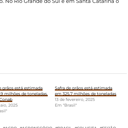
o. No Rio Grande do Sul e em Santa Catarina o
e grãos está estimada
Safra de grãos está estimada
9 milhões de toneladas,
em 325,7 milhões de toneladas
 Conab
13 de fevereiro, 2025
aio, 2025
Em "Brasil"
sil"