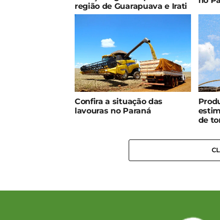
no Pa
região de Guarapuava e Irati
Confira a situação das
Produ
lavouras no Paraná
estim
de to
C