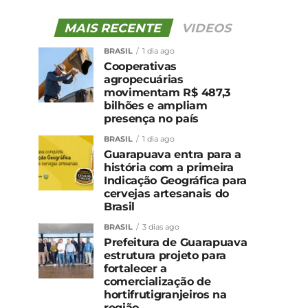
MAIS RECENTE
VIDEOS
BRASIL
1 dia ago
Cooperativas
agropecuárias
movimentam R$ 487,3
bilhões e ampliam
presença no país
BRASIL
1 dia ago
Guarapuava entra para a
história com a primeira
Indicação Geográfica para
cervejas artesanais do
Brasil
BRASIL
3 dias ago
Prefeitura de Guarapuava
estrutura projeto para
fortalecer a
comercialização de
hortifrutigranjeiros na
região