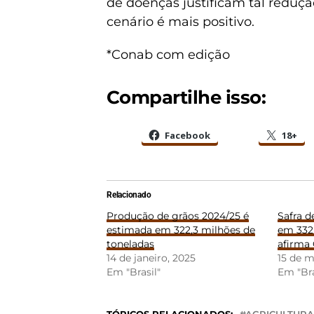
de doenças justificam tal reduçã
cenário é mais positivo.
*Conab com edição
Compartilhe isso:
Facebook
18+
Relacionado
Produção de grãos 2024/25 é
Safra d
estimada em 322,3 milhões de
em 332,
toneladas
afirma
14 de janeiro, 2025
15 de m
Em "Brasil"
Em "Bra