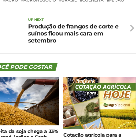
AGRO
AGRONEGÓCIO
BRASIL
COLHEITA
FEIJÃO
UP NEXT
Produção de frangos de corte e
suínos ficou mais cara em
setembro
CÊ PODE GOSTAR
ita da soja chega a 33%
Cotação agrícola para a