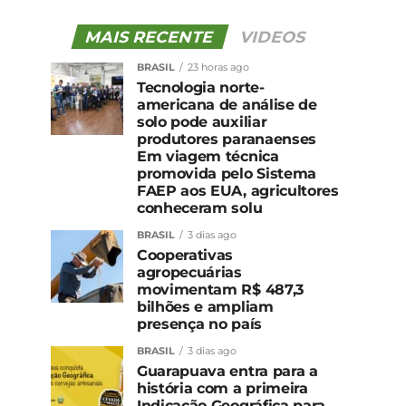
MAIS RECENTE
VIDEOS
BRASIL
23 horas ago
Tecnologia norte-
americana de análise de
solo pode auxiliar
produtores paranaenses
Em viagem técnica
promovida pelo Sistema
FAEP aos EUA, agricultores
conheceram solu
BRASIL
3 dias ago
Cooperativas
agropecuárias
movimentam R$ 487,3
bilhões e ampliam
presença no país
BRASIL
3 dias ago
Guarapuava entra para a
história com a primeira
Indicação Geográfica para