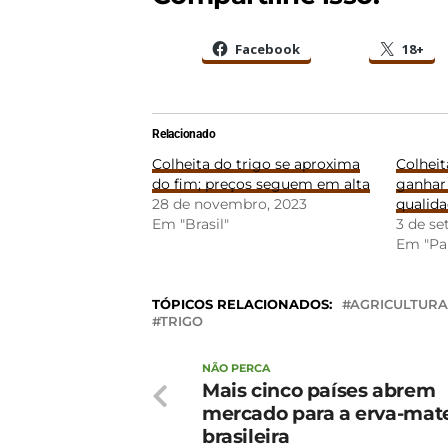
Facebook
18+
Relacionado
Colheita do trigo se aproxima
Colheit
do fim; preços seguem em alta
ganhar
28 de novembro, 2023
qualid
Em "Brasil"
3 de s
Em "Pa
TÓPICOS RELACIONADOS:
AGRICULTURA
TRIGO
NÃO PERCA
Mais cinco países abrem
mercado para a erva-mat
brasileira