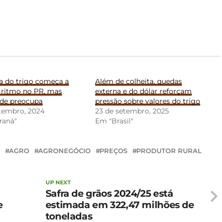
a do trigo começa a
Além de colheita, quedas
 ritmo no PR, mas
externa e do dólar reforçam
ade preocupa
pressão sobre valores do trigo
etembro, 2024
23 de setembro, 2025
raná"
Em "Brasil"
AGRO
AGRONEGÓCIO
PREÇOS
PRODUTOR RURAL
UP NEXT
Safra de grãos 2024/25 está
e
estimada em 322,47 milhões de
toneladas