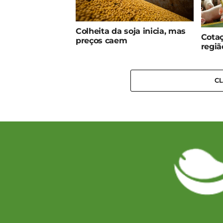
Colheita da soja inicia, mas
Cotaç
preços caem
regiã
C