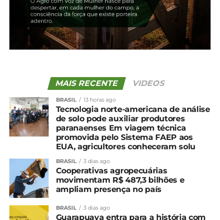
*Cepea
Compartilhe isso:
MAIS RECENTE
VIDEOS
Facebook
18+
BRASIL
13 horas ago
Tecnologia norte-americana de análise
de solo pode auxiliar produtores
paranaenses Em viagem técnica
promovida pelo Sistema FAEP aos
Relacionado
EUA, agricultores conheceram solu
Preço pago ao produtor
Leite: Oferta em alta
BRASIL
3 dias ago
de leite subiu apenas 1,3%
supera capacidade da
Cooperativas agropecuárias
em junho
demanda e pressiona
movimentam R$ 487,3 bilhões e
21 de agosto, 2024
cotações
ampliam presença no país
Em "Brasil"
29 de agosto, 2025
Em "Brasil"
BRASIL
3 dias ago
Guarapuava entra para a história com
Oferta crescente