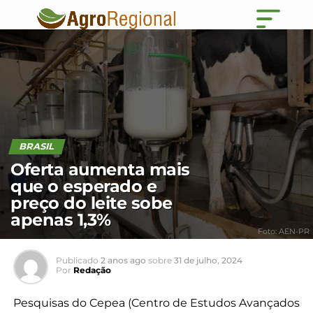
BRASIL
Oferta aumenta mais
que o esperado e
preço do leite sobe
apenas 1,3%
Foto: AEN-PR
Publicado
2 anos ago
sobre
31 de julho, 2024
Por
Redação
Pesquisas do Cepea (Centro de Estudos Avançados