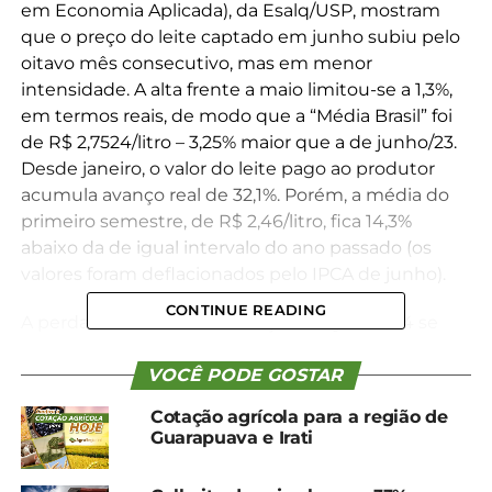
em Economia Aplicada), da Esalq/USP, mostram
que o preço do leite captado em junho subiu pelo
oitavo mês consecutivo, mas em menor
intensidade. A alta frente a maio limitou-se a 1,3%,
em termos reais, de modo que a “Média Brasil” foi
de R$ 2,7524/litro – 3,25% maior que a de junho/23.
Desde janeiro, o valor do leite pago ao produtor
acumula avanço real de 32,1%. Porém, a média do
primeiro semestre, de R$ 2,46/litro, fica 14,3%
abaixo da de igual intervalo do ano passado (os
valores foram deflacionados pelo IPCA de junho).
CONTINUE READING
A perda no ritmo de valorização em junho/24 se
explica, sobretudo, pelo aumento acima do
esperado da oferta nacional. Mesmo com o atraso
VOCÊ PODE GOSTAR
da safra no Sul e com a seca no Sudeste e no
Cotação agrícola para a região de
Centro-Oeste, a produção de leite vem se
Guarapuava e Irati
recuperando devido a investimentos de
produtores na nutrição do rebanho, estimulados