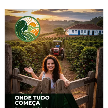
leite cru. Pesquisas do Cepea apoiadas pela OCB
mostram que houve altas de 6,6% no preço médio
do UHT, de 4,1% para a muçarela e de 2,5% para o
leite em pó fracionado (400g) negociados entre
indústrias e atacado em São Paulo em junho.
Apesar das variações mensais positivas, é
importante ressaltar que as elevações se
concentraram majoritariamente na primeira
quinzena do mês, visto que, a partir da segunda
metade do período, houve aumento da pressão
dos canais de distribuição sobre as negociações.
Mesmo que a tendência sazonal sinalize a
persistência do movimento de alta do leite ao
produtor até agosto, é possível que esse não seja o
comportamento dos preços em 2024. Diante da
continuidade do contexto de mercado citado, a
expectativa é de que o terceiro trimestre seja
marcado pelo recuo das cotações do leite cru.