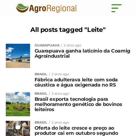
All posts tagged "Leite"
GUARAPUAVA
2 anos ago
Guarapuava ganha laticínio da Coamig
Agroindustrial
BRASIL
2 anos ago
Fábrica adulterava leite com soda
cáustica e água oxigenada no RS
BRASIL
2 anos ago
Brasil exporta tecnologia para
melhoramento genético de bovinos
leiteiros
BRASIL
2 anos ago
Oferta do leite cresce e preço ao
produtor cai em outubro segundo