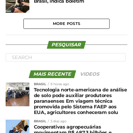
Brasil, indica boletim
MORE POSTS
PESQUISAR
MAIS RECENTE
VIDEOS
BRASIL
9 horas ago
Tecnologia norte-americana de análise
de solo pode auxiliar produtores
paranaenses Em viagem técnica
promovida pelo Sistema FAEP aos
EUA, agricultores conheceram solu
BRASIL
3 dias ago
Cooperativas agropecuárias
movimentam R$ 487,3 bilhões e