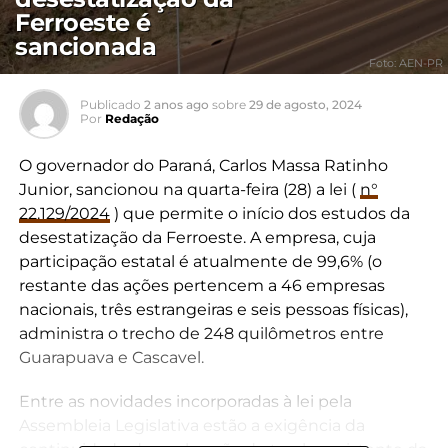
Ferroeste é
sancionada
Foto: AEN-PR
Publicado
2 anos ago
sobre
29 de agosto, 2024
Por
Redação
O governador do Paraná, Carlos Massa Ratinho
Junior, sancionou na quarta-feira (28) a lei (
n°
22.129/2024
) que permite o início dos estudos da
desestatização da Ferroeste. A empresa, cuja
participação estatal é atualmente de 99,6% (o
restante das ações pertencem a 46 empresas
nacionais, três estrangeiras e seis pessoas físicas),
administra o trecho de 248 quilômetros entre
Guarapuava e Cascavel.
Entre as novidades incorporadas à lei pela
Assembleia Legislativa estão a exigência da