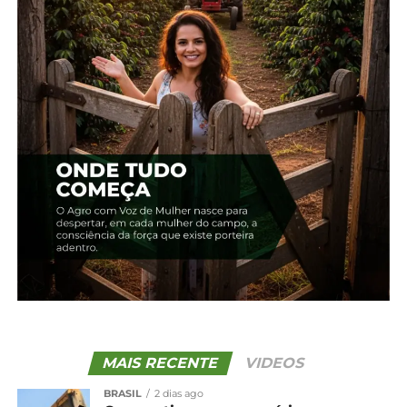
novo controlador.
Outro ativo é o Estudo de Viabilidade Técnica,
Econômica e Ambiental (EVTEA) da ampliação do
Terminal Multimodal no Oeste. Ele foi feito pela
Paraná Projetos e entregue à Ferroeste neste ano.
O estudo orienta uma modernização que
contempla pavimentação do pátio, sinalização,
iluminação, controle de acesso, construção de um
espaço público para caminhoneiros e melhorias
estruturais para atender as cooperativas e
produtores que exportam por Paranaguá.
*AEN-PR com edição
Compartilhe isso:
MAIS RECENTE
VIDEOS
Facebook
18+
BRASIL
2 dias ago