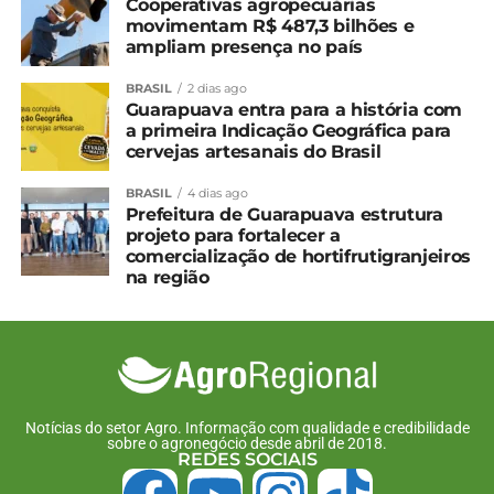
Cooperativas agropecuárias
movimentam R$ 487,3 bilhões e
ampliam presença no país
Relacionado
BRASIL
2 dias ago
Estado pede autorização
Privatização da Ferroeste
Guarapuava entra para a história com
da Assembleia Legislativa
foi discutida em encontro
a primeira Indicação Geográfica para
para desestatização da
em Guarapuava
cervejas artesanais do Brasil
Ferroeste
26 de agosto, 2024
5 de agosto, 2024
Em "Guarapuava"
BRASIL
4 dias ago
Em "Paraná"
Prefeitura de Guarapuava estrutura
projeto para fortalecer a
Prefeitura de Guarapuava
comercialização de hortifrutigranjeiros
realiza audiência pública
na região
para discutir
pavimentação de Estrada
Rural
25 de setembro, 2025
Em "Guarapuava"
Notícias do setor Agro. Informação com qualidade e credibilidade
sobre o agronegócio desde abril de 2018.
TÓPICOS RELACIONADOS:
FERROESTE
GUARAPUAVA
REDES SOCIAIS
LOGÍSTICA
PARANÁ