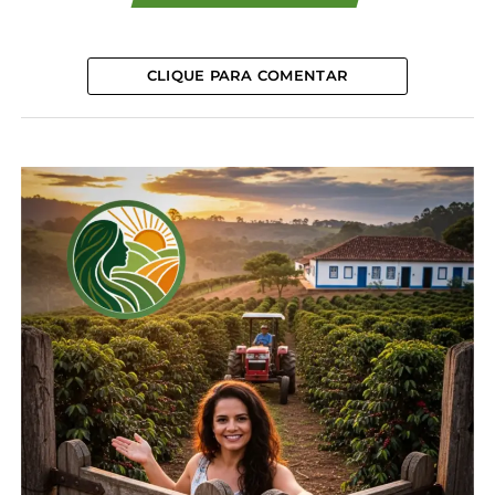
retorno ao longo do tempo”, avaliou o técnico
Edmar Gervásio, analista da cultura no Deral.
CLIQUE PARA COMENTAR
O plantio será liberado em 10 de setembro, quando
termina o vazio sanitário da ferrugem asiática. As
estimativas também são favoráveis ao crescimento
nas safras de milho, feijão e batata.
Seab-PR com edição.
Compartilhe isso:
Facebook
18+
Relacionado
Deral confirma queda de
Safra ganha volume e