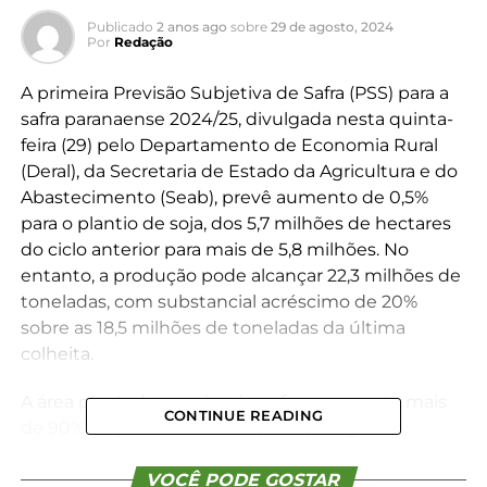
Publicado
2 anos ago
sobre
29 de agosto, 2024
Por
Redação
A primeira
Previsão Subjetiva de Safra
(PSS) para a
safra paranaense 2024/25, divulgada nesta quinta-
feira (29) pelo Departamento de Economia Rural
(Deral), da Secretaria de Estado da Agricultura e do
Abastecimento (Seab), prevê aumento de 0,5%
para o plantio de soja, dos 5,7 milhões de hectares
do ciclo anterior para mais de 5,8 milhões. No
entanto, a produção pode alcançar 22,3 milhões de
toneladas, com substancial acréscimo de 20%
sobre as 18,5 milhões de toneladas da última
colheita.
A área plantada na primeira safra representa mais
CONTINUE READING
de 90% do plantio entre os principais grãos
produzidos no Paraná. “A soja é o principal item da
agricultura paranaense e em geral tem ótimo
VOCÊ PODE GOSTAR