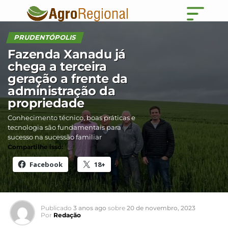
PRUDENTÓPOLIS
Fazenda Xanadu já
chega a terceira
geração a frente da
administração da
propriedade
Conhecimento técnico, boas práticas e
tecnologia são fundamentais para
sucesso na sucessão familiar
Compartilhe isso:
Facebook
18+
Publicado
3 anos ago
sobre
20 de novembro, 2023
Por
Redação