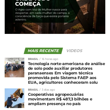
que é concessionário da John Deere”, cita.
Para o produtor, o constante desenvolvimento da
tecnologia é essencial para os bons resultados.
“Hoje nossa agricultura é de precisão, tenho dados
em tempo real do trabalho feito no campo. Pelo
celular acompanho o desempenho das máquinas,
isso permite que se produza ainda mais,
aumentando a rentabilidade e diminuindo o custo
MAIS RECENTE
VIDEOS
operacional”, destaca.
BRASIL
16 horas ago
Tecnologia norte-americana de análise
de solo pode auxiliar produtores
paranaenses Em viagem técnica
O senhor Wadislau foi quem deu início a compra
promovida pelo Sistema FAEP aos
de terras e atividades rurais, na foto acompanhado
EUA, agricultores conheceram solu
da esposa, Wanda na inauguração da nova
BRASIL
3 dias ago
MacPonta em Irati
Cooperativas agropecuárias
movimentam R$ 487,3 bilhões e
ampliam presença no país
PROJETO PIONEIRO