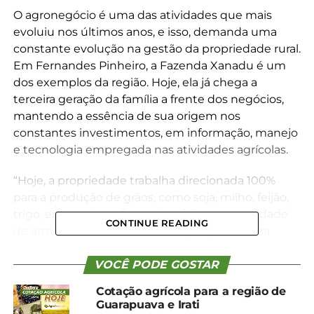
O agronegócio é uma das atividades que mais
evoluiu nos últimos anos, e isso, demanda uma
constante evolução na gestão da propriedade rural.
Em Fernandes Pinheiro, a Fazenda Xanadu é um
dos exemplos da região. Hoje, ela já chega a
terceira geração da família a frente dos negócios,
mantendo a essência de sua origem nos
constantes investimentos, em informação, manejo
e tecnologia empregada nas atividades agrícolas.
“Hoje, a propriedade trabalha direcionada 100%
para a produção de grãos, como soja, milho, feijão,
trigo, entre outros. Temos também uma unidade
CONTINUE READING
de armazenamento na fazenda, o que otimiza
bastante o trabalho que é realizado na lavoura”,
conta
VOCÊ PODE GOSTAR
Cotação agrícola para a região de
Guilherme Derviche Kasprzak, produtor rural,
Guarapuava e Irati
engenheiro agrônomo e a terceira geração da