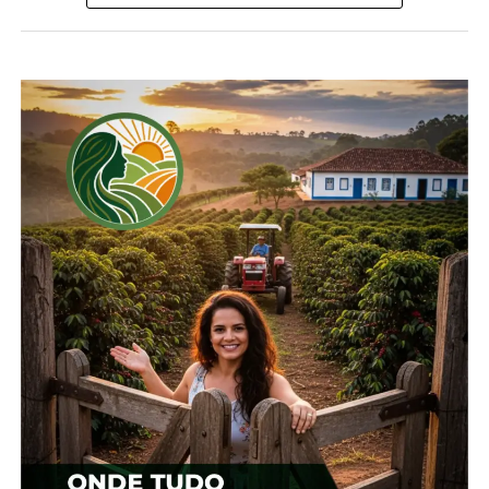
poucos foi comprando terras, foi investindo nas
lavouras, um tempo também pinus, frutíferas e
gado de corte. Mas, de alguns anos para cá apenas
fazemos lavoura de grãos”, relata.
Guilherme conta que em certo momento, o avô
ficou apenas com as atividades rurais, e inclusive, o
espaço onde ele tinha comércio, mais tarde foi
alugado para o ‘Ferruge’ montar a loja MacPonta
em Irati, com quem a família tem uma longa
amizade.
“Uma fase que foi muito importante e expandiu, foi
quando o meu pai William, formado em
Administração, veio ajudar o vô na propriedade,
eles compraram novas terras e continuaram a
investir cada vez mais nas lavouras. E para isso,
contamos há alguns anos com a parceria forte da
tecnologia dos tratores e máquinas da MacPonta,