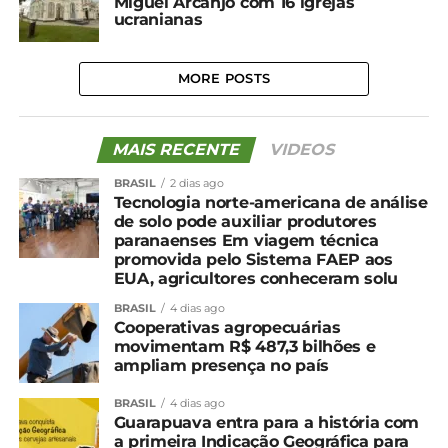
Miguel Arcanjo com 16 igrejas
ucranianas
MORE POSTS
MAIS RECENTE
VIDEOS
BRASIL
2 dias ago
Tecnologia norte-americana de análise
de solo pode auxiliar produtores
paranaenses Em viagem técnica
promovida pelo Sistema FAEP aos
EUA, agricultores conheceram solu
BRASIL
4 dias ago
Cooperativas agropecuárias
movimentam R$ 487,3 bilhões e
ampliam presença no país
BRASIL
4 dias ago
Guarapuava entra para a história com
a primeira Indicação Geográfica para