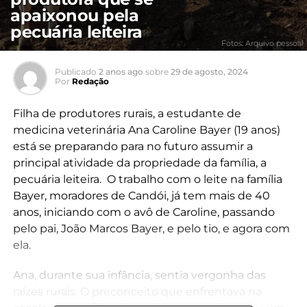
apaixonou pela
pecuária leiteira
Fotos: Arquivo pessoal
Publicado
2 anos ago
sobre
29 de agosto, 2024
Por
Redação
Filha de produtores rurais, a estudante de
medicina veterinária Ana Caroline Bayer (19 anos)
está se preparando para no futuro assumir a
principal atividade da propriedade da família, a
pecuária leiteira. O trabalho com o leite na família
Bayer, moradores de Candói, já tem mais de 40
anos, iniciando com o avô de Caroline, passando
pelo pai, João Marcos Bayer, e pelo tio, e agora com
ela.
Ana, durante sua infância, sentia vergonha das
raízes rurais. O preconceito que enfrentava na