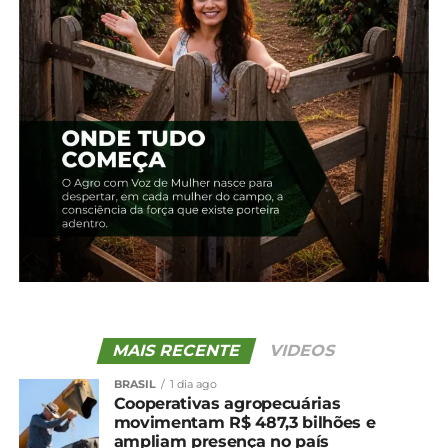
também é executado pelo pai e pela mãe Denise
Bayer. A propriedade, que opera com um sistema
semiconfinado, abriga 50 animais da raça
holandesa, dos quais 30 estão em lactação, com
uma produção média entre 23 e 25 litros por vaca,
totalizando cerca de 700 litros de leite por dia.
MAIS RECENTE
VIDEOS
BRASIL
1 dia ago
Cooperativas agropecuárias
movimentam R$ 487,3 bilhões e
ampliam presença no país