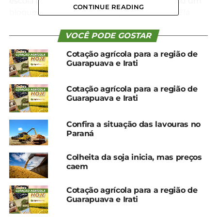
escola por ser filha de produtores rurais gerou um
CONTINUE READING
bloqueio emocional em relação à atividade. Ela
ajudava na propriedade, mas fazia isso pela mesada
que recebia no final do mês.
VOCÊ PODE GOSTAR
Cotação agrícola para a região de
Tudo mudou em 2019, quando a produtora foi
Guarapuava e Irati
convidada a participar de uma feira de bezerras. O
processo de cuidar diariamente de um animal e
Cotação agrícola para a região de
prepará-lo para a feira despertou nela uma paixão
Guarapuava e Irati
inesperada. “Foi quando eu tive uma virada de
chave na minha vida e eu percebi que eu gostava
Confira a situação das lavouras no
mesmo daquilo, que era aquilo que eu queria para
Paraná
minha vida. A partir desse momento eu me
apaixonei pela atividade”, contou.
Colheita da soja inicia, mas preços
caem
Cotação agrícola para a região de
Guarapuava e Irati