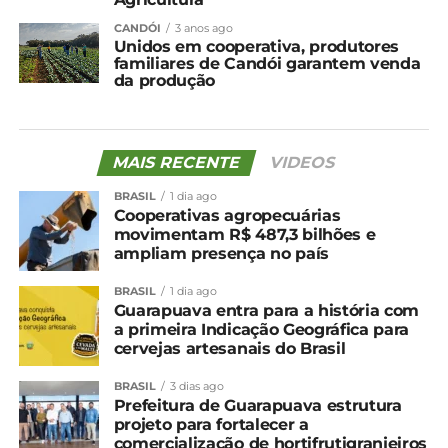
CANDÓI
3 anos ago
Unidos em cooperativa, produtores
familiares de Candói garantem venda
da produção
MAIS RECENTE
VIDEOS
BRASIL
1 dia ago
Cooperativas agropecuárias
movimentam R$ 487,3 bilhões e
ampliam presença no país
BRASIL
1 dia ago
Guarapuava entra para a história com
a primeira Indicação Geográfica para
cervejas artesanais do Brasil
BRASIL
3 dias ago
Prefeitura de Guarapuava estrutura
projeto para fortalecer a
comercialização de hortifrutigranjeiros