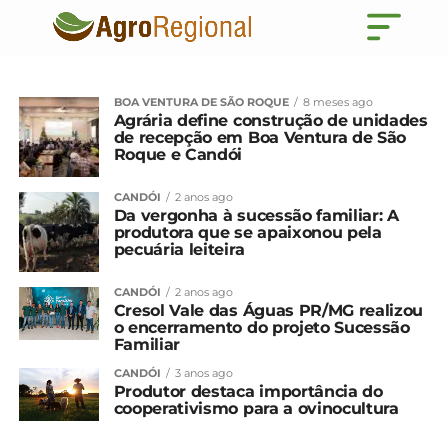
BOA VENTURA DE SÃO ROQUE
8 meses ago
Agrária define construção de unidades
de recepção em Boa Ventura de São
Roque e Candói
CANDÓI
2 anos ago
Da vergonha à sucessão familiar: A
produtora que se apaixonou pela
pecuária leiteira
CANDÓI
2 anos ago
Cresol Vale das Águas PR/MG realizou
o encerramento do projeto Sucessão
Familiar
CANDÓI
3 anos ago
Produtor destaca importância do
cooperativismo para a ovinocultura