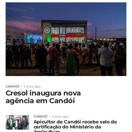
CANDÓI
3 anos ago
Cresol inaugura nova
agência em Candói
CANDÓI
3 anos ago
Apicultor de Candói recebe selo de
certificação do Ministério da
Agricultura