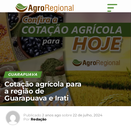
GUARAPUAVA
Cotação agrícola para
a região de
Guarapuava e Irati
Publicado
2 anos ago
sobre
22 de julho, 2024
Por
Redação