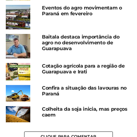
Irati
Irati
Eventos do agro movimentam o
5 de dezembro, 2024
21 de novembro, 2024
Paraná em fevereiro
Em "Guarapuava"
Em "Guarapuava"
Cotação agrícola para a
região de Guarapuava e
Baitala destaca importância do
Irati
agro no desenvolvimento de
17 de dezembro, 2024
Guarapuava
Em "Guarapuava"
Cotação agrícola para a região de
TÓPICOS RELACIONADOS:
AGRICULTURA
COTAÇÃO
Guarapuava e Irati
GUARAPUAVA
IRATI
UP NEXT
Confira a situação das lavouras no
Produtores de Guarapuava têm paixão pelo
Paraná
queijo artesanal
Colheita da soja inicia, mas preços
NÃO PERCA
caem
COLUNA JURÍDICA – A garantia da inocência
pela prova ilícita
CLIQUE PARA COMENTAR