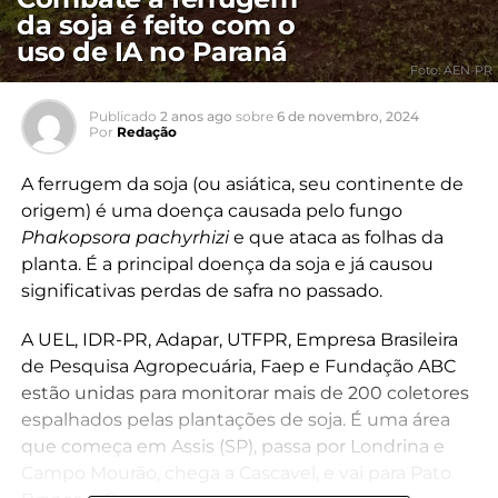
da soja é feito com o
uso de IA no Paraná
Foto: AEN-PR
Publicado
2 anos ago
sobre
6 de novembro, 2024
Por
Redação
A ferrugem da soja (ou asiática, seu continente de
origem) é uma doença causada pelo fungo
Phakopsora pachyrhizi
e que ataca as folhas da
planta. É a principal doença da soja e já causou
significativas perdas de safra no passado.
A UEL, IDR-PR, Adapar, UTFPR, Empresa Brasileira
de Pesquisa Agropecuária, Faep e Fundação ABC
estão unidas para monitorar mais de 200 coletores
espalhados pelas plantações de soja. É uma área
que começa em Assis (SP), passa por Londrina e
Campo Mourão, chega a Cascavel, e vai para Pato