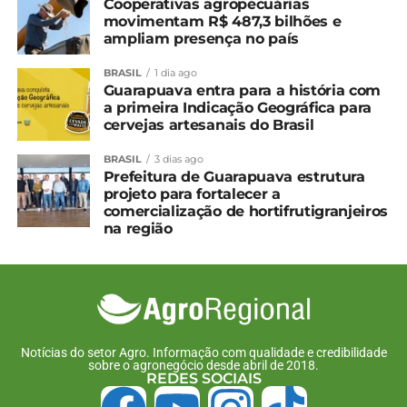
Cooperativas agropecuárias
Chuva ficou abaixo da média no Paraná em
movimentam R$ 487,3 bilhões e
outubro
ampliam presença no país
BRASIL
1 dia ago
Guarapuava entra para a história com
a primeira Indicação Geográfica para
cervejas artesanais do Brasil
BRASIL
3 dias ago
Prefeitura de Guarapuava estrutura
projeto para fortalecer a
comercialização de hortifrutigranjeiros
na região
Notícias do setor Agro. Informação com qualidade e credibilidade
sobre o agronegócio desde abril de 2018.
REDES SOCIAIS