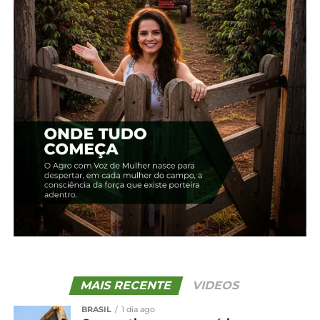
Relacionado
Alerta Ferrugem
Clima e falhas em manejo
monitora doença que
explicam aumento da
afeta a soja
incidência de ferrugem da
22 de outubro, 2024
soja no Paraná
Em "Brasil"
12 de janeiro, 2026
Em "Paraná"
Semeadura da soja
começa em setembro no
Paraná
3 de setembro, 2024
Em "Paraná"
TÓPICOS RELACIONADOS:
FERRUGEM-ASIÁTICA
GUARAPUAVA
LAVOURAS
PARANÁ
SOJA
UP NEXT
Avança na Alep projeto que cria a Semana
MAIS RECENTE
VIDEOS
Estadual dos Porcos Crioulos
BRASIL
1 dia ago
NÃO PERCA