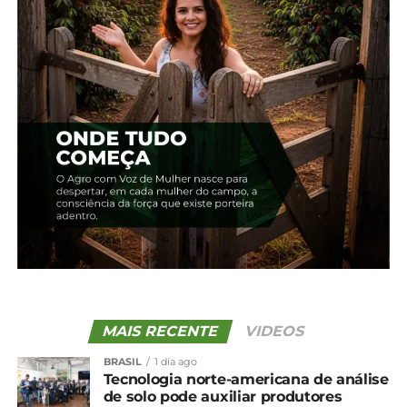
processo de recuperação e preservação da espécie,
“para que possamos manter a pureza genética da
raça, com a devida segurança sanitária”. “A carne do
Porco Moura não existe em nenhum lugar do
mundo”, informa o deputado. “Além de preservar a
raça, queremos estimular o mercado, levar mais
renda para o campo, seja na agregação de valor à
produção da agricultura familiar ou para incentivar
uma criação em maior escala”.
*Alep com edição
Compartilhe isso:
Facebook
18+
MAIS RECENTE
VIDEOS
BRASIL
1 dia ago
Tecnologia norte-americana de análise
de solo pode auxiliar produtores
Relacionado