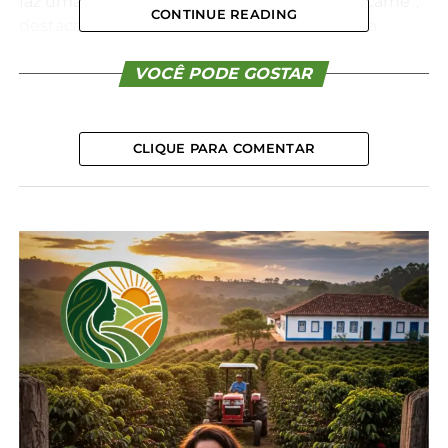
faz uma enorme diferença na qualidade da carne”,
CONTINUE READING
destaca o deputado. Ele, ressalta ainda que a
iniciativa valoriza o trabalho de produtores e
pesquisadores que trabalham no resgate de raças
VOCÊ PODE GOSTAR
crioulas. “Esta é a primeira lei que elaboramos para
resgatar de forma estruturada a produção de
porcos crioulos no Paraná”.
CLIQUE PARA COMENTAR
Segundo Romanelli, o Legislativo também analisa
outro projeto de lei da sua autoria, que propõe
transformar o Porco Moura em patrimônio
histórico, cultural e genético do Paraná. “Porcos da
raça Moura foram fundamentais no nosso Estado,
mas com a aceleração da agroindústria, perdeu
espaço. Hoje, há dezenas de criadores e
pesquisadores envolvidos no resgate da raça”,
observa Romanelli.
Ele explica que a legislação dará suporte ao