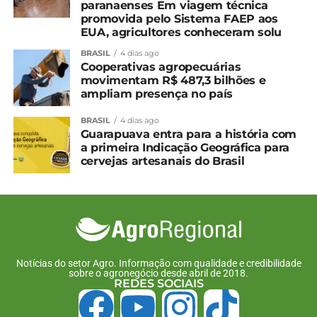
paranaenses Em viagem técnica
Sancionadas leis que
Leis paranaenses
promovida pelo Sistema FAEP aos
estimulam a criação do
potencializam produção
EUA, agricultores conheceram solu
Porco Moura no Paraná
do Porco Moura
BRASIL
4 dias ago
10 de dezembro, 2024
31 de março, 2025
Cooperativas agropecuárias
Em "Paraná"
Em "Paraná"
movimentam R$ 487,3 bilhões e
ampliam presença no país
Deputados discutem
reconhecimento do Porco
BRASIL
4 dias ago
Moura como patrimônio
Guarapuava entra para a história com
do Paraná
a primeira Indicação Geográfica para
29 de julho, 2024
cervejas artesanais do Brasil
Em "Paraná"
TÓPICOS RELACIONADOS:
UP NEXT
Plantio de soja da safra 2024/25 está
adiantado em relação ao ano anterior
Notícias do setor Agro. Informação com qualidade e credibilidade
sobre o agronegócio desde abril de 2018.
NÃO PERCA
REDES SOCIAIS
Combate à ferrugem da soja é feito com o
uso de IA no Paraná