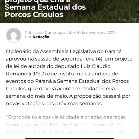
Semana Estadual dos
Porcos Crioulos
Foto: UFPR
Publicado
2 anos ago
sobre
6 de novembro, 2024
Por
Redação
O plenário da Assembleia Legislativa do Paraná
aprovou na sessão de segunda-feira (4), um projeto
de lei de autoria do deputado Luiz Claudio
Romanelli (PSD) que institui no calendário de
eventos do Paraná a Semana Estadual dos Porcos
Crioulos, que deverá acontecer toda terceira
semana do mês de maio. A proposição passará por
novas votações nas próximas semanas.
“O propósito é dar visibilidade à criação das raças
crioulas no nosso Estado. É uma criação raiz. Os
animais ficam ao ar livre, sem confinamento. Isso