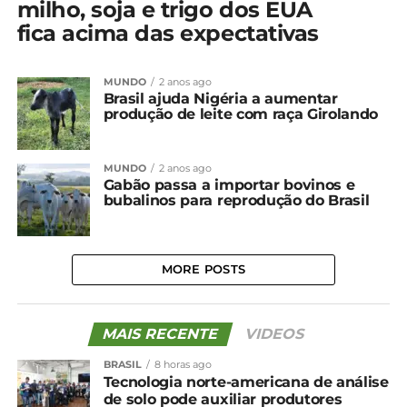
milho, soja e trigo dos EUA
fica acima das expectativas
MUNDO
2 anos ago
Brasil ajuda Nigéria a aumentar
produção de leite com raça Girolando
MUNDO
2 anos ago
Gabão passa a importar bovinos e
bubalinos para reprodução do Brasil
MORE POSTS
MAIS RECENTE
VIDEOS
BRASIL
8 horas ago
Tecnologia norte-americana de análise
de solo pode auxiliar produtores