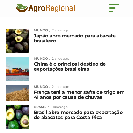
MUNDO
2 anos ago
Japão abre mercado para abacate
brasileiro
MUNDO
2 anos ago
China é o principal destino de
exportações brasileiras
MUNDO
2 anos ago
França terá a menor safra de trigo em
41 anos por causa de chuvas
BRASIL
2 anos ago
Brasil abre mercado para exportação
de abacates para Costa Rica