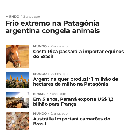
MUNDO
2 anos ago
Frio extremo na Patagônia
argentina congela animais
MUNDO
2 anos ago
Costa Rica passará a importar equinos
do Brasil
MUNDO
2 anos ago
Argentina quer produzir 1 milhão de
hectares de milho na Patagônia
BRASIL
2 anos ago
Em 5 anos, Paraná exporta US$ 1,3
bilhão para França
MUNDO
2 anos ago
Austrália importará camarões do
Brasil