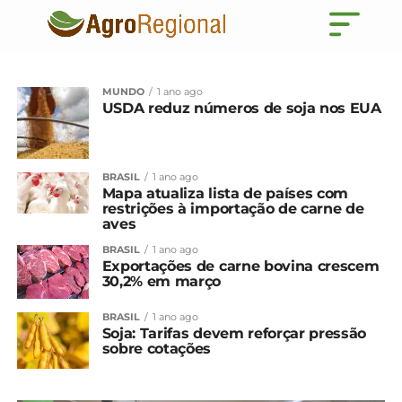
MUNDO
1 ano ago
USDA reduz números de soja nos EUA
BRASIL
1 ano ago
Mapa atualiza lista de países com
restrições à importação de carne de
aves
BRASIL
1 ano ago
Exportações de carne bovina crescem
30,2% em março
BRASIL
1 ano ago
Soja: Tarifas devem reforçar pressão
sobre cotações