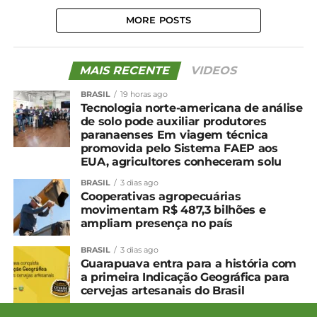
MORE POSTS
MAIS RECENTE
VIDEOS
BRASIL
19 horas ago
Tecnologia norte-americana de análise
de solo pode auxiliar produtores
paranaenses Em viagem técnica
promovida pelo Sistema FAEP aos
EUA, agricultores conheceram solu
BRASIL
3 dias ago
Cooperativas agropecuárias
movimentam R$ 487,3 bilhões e
ampliam presença no país
BRASIL
3 dias ago
Guarapuava entra para a história com
a primeira Indicação Geográfica para
cervejas artesanais do Brasil