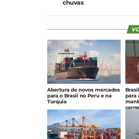
chuvas
VO
Abertura de novos mercados
Brasi
para o Brasil no Peru e na
para 
Turquia
manif
carne