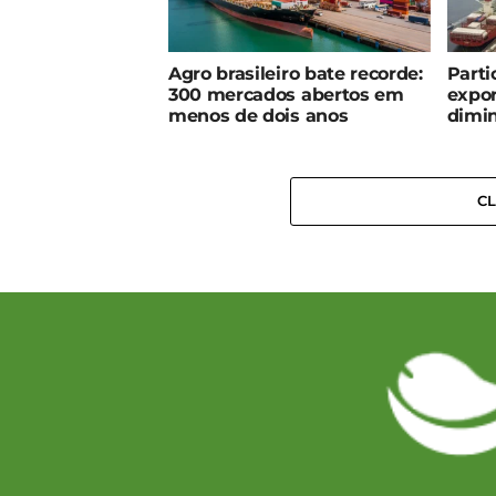
Agro brasileiro bate recorde:
Parti
300 mercados abertos em
expor
menos de dois anos
dimin
C