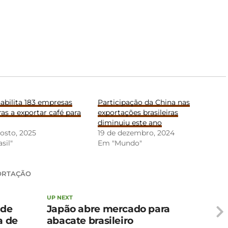
abilita 183 empresas
Participação da China nas
iras a exportar café para
exportações brasileiras
diminuiu este ano
osto, 2025
19 de dezembro, 2024
sil"
Em "Mundo"
ORTAÇÃO
UP NEXT
 de
Japão abre mercado para
a de
abacate brasileiro