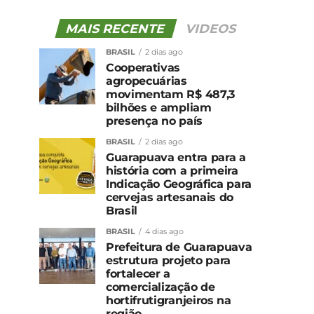
MAIS RECENTE
VIDEOS
BRASIL
2 dias ago
Cooperativas
agropecuárias
movimentam R$ 487,3
bilhões e ampliam
presença no país
BRASIL
2 dias ago
Guarapuava entra para a
história com a primeira
Indicação Geográfica para
cervejas artesanais do
Brasil
BRASIL
4 dias ago
Prefeitura de Guarapuava
estrutura projeto para
fortalecer a
comercialização de
hortifrutigranjeiros na
região