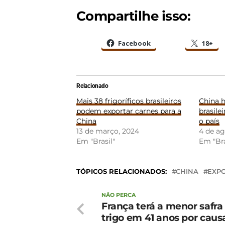
Compartilhe isso:
Facebook
18+
Relacionado
Mais 38 frigoríficos brasileiros
China h
podem exportar carnes para a
brasile
China
o país
13 de março, 2024
4 de ag
Em "Brasil"
Em "Bra
TÓPICOS RELACIONADOS:
CHINA
EXP
NÃO PERCA
França terá a menor safra
trigo em 41 anos por caus