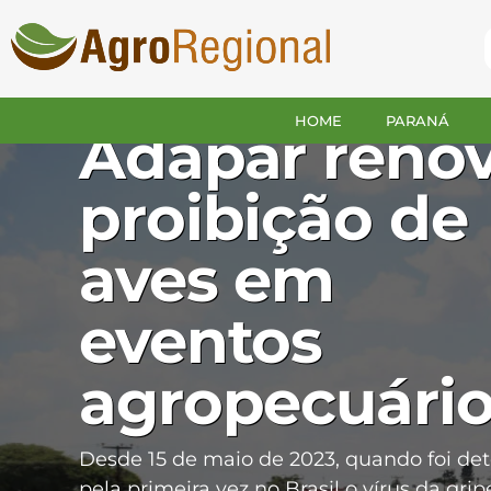
PARANÁ
HOME
PARANÁ
Adapar reno
proibição de
aves em
eventos
agropecuári
Desde 15 de maio de 2023, quando foi de
pela primeira vez no Brasil o vírus da grip