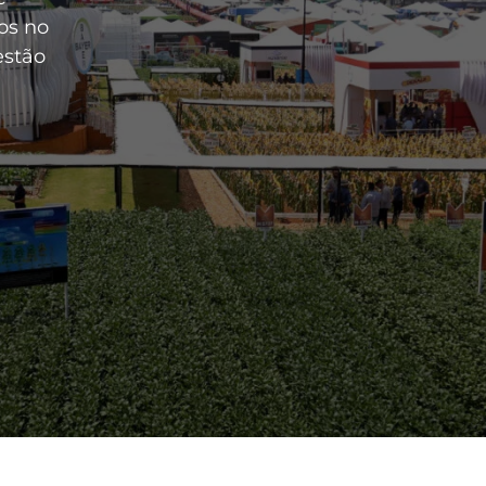
vos no
estão