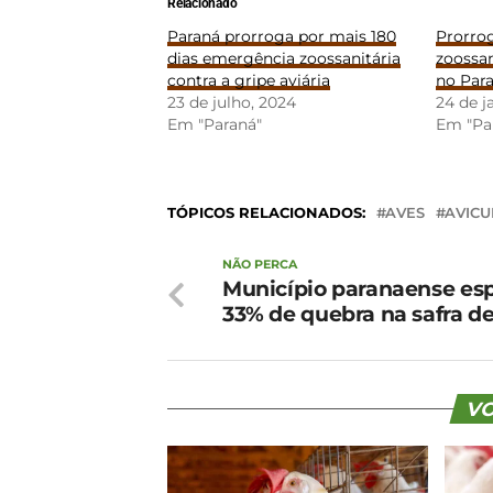
Relacionado
Paraná prorroga por mais 180
Prorro
dias emergência zoossanitária
zoossan
contra a gripe aviária
no Par
23 de julho, 2024
24 de j
Em "Paraná"
Em "Pa
TÓPICOS RELACIONADOS:
AVES
AVICU
NÃO PERCA
Município paranaense es
33% de quebra na safra de
VO