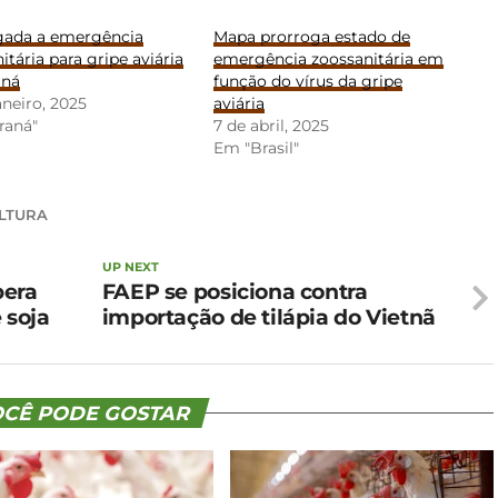
gada a emergência
Mapa prorroga estado de
itária para gripe aviária
emergência zoossanitária em
aná
função do vírus da gripe
aneiro, 2025
aviária
raná"
7 de abril, 2025
Em "Brasil"
LTURA
UP NEXT
pera
FAEP se posiciona contra
 soja
importação de tilápia do Vietnã
CÊ PODE GOSTAR