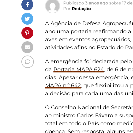
Publicado
3 anos ago
sobre
17 de
Por
Redação
A Agência de Defesa Agropecuár
ano uma portaria reafirmando a 
aves em eventos agropecuários, f
atividades afins no Estado do Pa
A emergência foi declarada pelo 
da
Portaria MAPA 624
, de 6 de 
dias. Apesar dessa emergência, 
MAPA n.º 642
, que flexibilizou 
a decisão para cada uma das uni
O Conselho Nacional de Secretári
ao ministro Carlos Fávaro a susp
total em todo o País como medi
doença. Sem resposta, alguns est