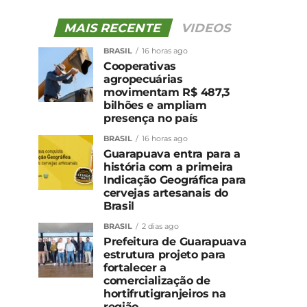
MAIS RECENTE
VIDEOS
BRASIL
16 horas ago
Cooperativas
agropecuárias
movimentam R$ 487,3
bilhões e ampliam
presença no país
BRASIL
16 horas ago
Guarapuava entra para a
história com a primeira
Indicação Geográfica para
cervejas artesanais do
Brasil
BRASIL
2 dias ago
Prefeitura de Guarapuava
estrutura projeto para
fortalecer a
comercialização de
hortifrutigranjeiros na
região