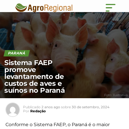
PARANÁ
Sistema FAEP
promove
levantamento de
custos de aves e
suínos no Paraná
Foto: Ilustrativa
Publicado
2 anos ago
sobre
30 de setembro, 2024
Por
Redação
Conforme o Sistema FAEP, o Paraná é o maior