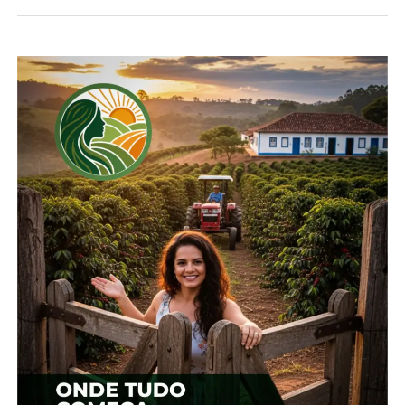
reuniões”, relatou.
Já no caso dos suínos, a rodada dos painéis de
levantamento de custos de produção também
ocorre por Cadecs. A pesquisa deve reunir
produtores rurais integrantes dessas comissões,
profissionais das integradoras e outros elos da
cadeia produtiva. “Contamos com o engajamento
dos suinocultores, como sempre ocorre, para
promover um levantamento de custos condizente
com a realidade”, enfatiza Nicolle Wilsek, técnica do
DTE do Sistema FAEP.
*Redação/Sistema FAEP
Compartilhe isso:
Facebook
18+