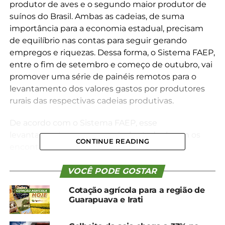
produtor de aves e o segundo maior produtor de
suínos do Brasil. Ambas as cadeias, de suma
importância para a economia estadual, precisam
de equilíbrio nas contas para seguir gerando
empregos e riquezas. Dessa forma, o Sistema FAEP,
entre o fim de setembro e começo de outubro, vai
promover uma série de painéis remotos para o
levantamento dos valores gastos por produtores
rurais das respectivas cadeias produtivas.
De acordo com o Sistema FAEP, esse
levantamento ocorre em nível estadual, com os
CONTINUE READING
encontros realizados nas Comissões para
Acompanhamento, Desenvolvimento e
Conciliação da Integração (Cadecs). A metodologia
VOCÊ PODE GOSTAR
utilizada é aplicada há décadas pelo Sistema FAEP,
Cotação agrícola para a região de
elaborada pela Empresa Brasileira de Pesquisa
Guarapuava e Irati
Agropecuária (Embrapa). A última pesquisa
envolvendo as duas cadeias produtivas nesse