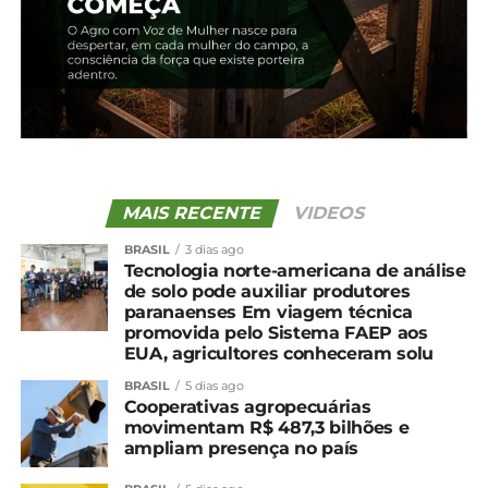
Relacionado
Cadastro obrigatório do
Agro do Paraná vai
rebanho no Paraná
acessar 451 milhões de
começa no dia 1º de maio
consumidores com
1 de maio, 2026
acordo Mercosul–União
Em "Brasil"
Europeia
MAIS RECENTE
VIDEOS
13 de janeiro, 2026
Em "Paraná"
BRASIL
3 dias ago
Tecnologia norte-americana de análise
Avicultura: Sistema FAEP
de solo pode auxiliar produtores
lança cartilha com cursos
paranaenses Em viagem técnica
25 de setembro, 2024
promovida pelo Sistema FAEP aos
Em "Paraná"
EUA, agricultores conheceram solu
BRASIL
5 dias ago
Cooperativas agropecuárias
TÓPICOS RELACIONADOS:
AVES
CUSTOS
LEVANTAMENTO
PARANÁ
SUÍNOS
movimentam R$ 487,3 bilhões e
ampliam presença no país
UP NEXT
Soja: média de preços do Paraná é a maior do