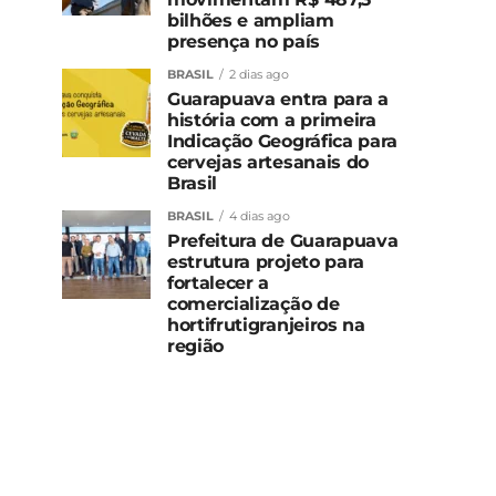
bilhões e ampliam
presença no país
BRASIL
2 dias ago
Guarapuava entra para a
história com a primeira
Indicação Geográfica para
cervejas artesanais do
Brasil
BRASIL
4 dias ago
Prefeitura de Guarapuava
estrutura projeto para
fortalecer a
comercialização de
hortifrutigranjeiros na
região