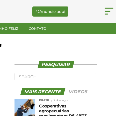
Anuncie aqui
NHO FELIZ
CONTATO
"
PESQUISAR
MAIS RECENTE
VIDEOS
BRASIL
2 dias ago
Cooperativas
agropecuárias
movimentam R$ 487,3