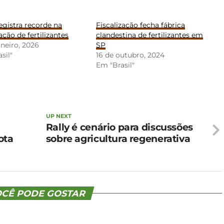
registra recorde na
Fiscalização fecha fábrica
ção de fertilizantes
clandestina de fertilizantes em
aneiro, 2026
SP
sil"
16 de outubro, 2024
Em "Brasil"
UP NEXT
Rally é cenário para discussões
ota
sobre agricultura regenerativa
CÊ PODE GOSTAR