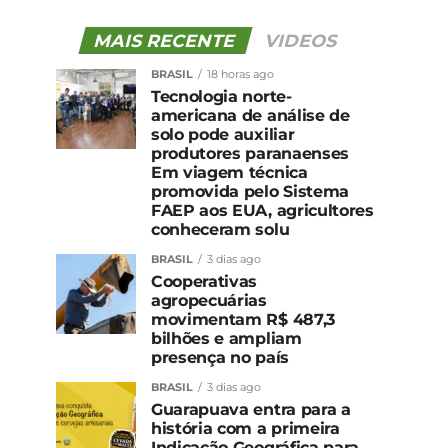
MAIS RECENTE
VIDEOS
BRASIL
18 horas ago
Tecnologia norte-
americana de análise de
solo pode auxiliar
produtores paranaenses
Em viagem técnica
promovida pelo Sistema
FAEP aos EUA, agricultores
conheceram solu
BRASIL
3 dias ago
Cooperativas
agropecuárias
movimentam R$ 487,3
bilhões e ampliam
presença no país
BRASIL
3 dias ago
Guarapuava entra para a
história com a primeira
Indicação Geográfica para