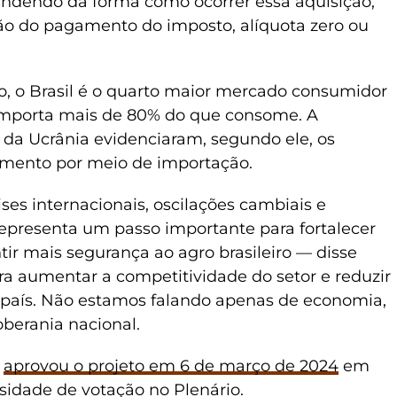
ndendo da forma como ocorrer essa aquisição,
ão do pagamento do imposto, alíquota zero ou
o, o Brasil é o quarto maior mercado consumidor
 importa mais de 80% do que consome. A
 da Ucrânia evidenciaram, segundo ele, os
imento por meio de importação.
ises internacionais, oscilações cambiais e
t representa um passo importante para fortalecer
ir mais segurança ao agro brasileiro — disse
ara aumentar a competitividade do setor e reduzir
o país. Não estamos falando apenas de economia,
berania nacional.
)
aprovou o projeto em 6 de março de 2024
em
sidade de votação no Plenário.