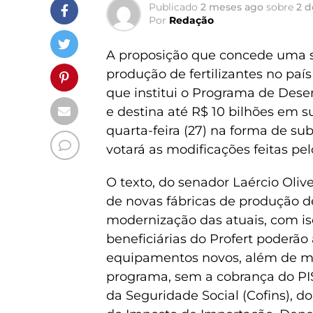
Publicado
2 meses ago
sobre
2 d
Por
Redação
A proposição que concede uma sér
produção de fertilizantes no paí
que institui o Programa de Desen
e destina até R$ 10 bilhões em s
quarta-feira (27) na forma de sub
votará as modificações feitas pe
O texto, do senador Laércio Oliv
de novas fábricas de produção de
modernização das atuais, com is
beneficiárias do Profert poderão
equipamentos novos, além de mat
programa, sem a cobrança do PI
da Seguridade Social (Cofins), do