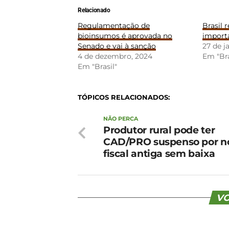
Relacionado
Regulamentação de
Brasil 
bioinsumos é aprovada no
importa
Senado e vai à sanção
27 de j
4 de dezembro, 2024
Em "Bra
Em "Brasil"
TÓPICOS RELACIONADOS:
NÃO PERCA
Produtor rural pode ter
CAD/PRO suspenso por n
fiscal antiga sem baixa
VO