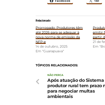
Facebook
18+
Relacionado
Prorrogado: Produtores têm
Produto
até 2026 para se adequar à
emitir 
nova norma de emissão da
partir 
NFP-e
21 de f
14 de outubro, 2025
Em "Bra
Em "Guarapuava"
TÓPICOS RELACIONADOS:
NÃO PERCA
Após atuação do Sistema
produtor rural tem prazo 
para negociar multas
ambientais