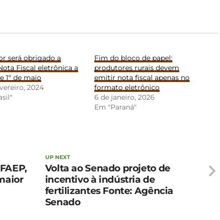
r será obrigado a
Fim do bloco de papel:
Nota Fiscal eletrônica a
produtores rurais devem
de 1º de maio
emitir nota fiscal apenas no
evereiro, 2024
formato eletrônico
sil"
6 de janeiro, 2026
Em "Paraná"
UP NEXT
 FAEP,
Volta ao Senado projeto de
maior
incentivo à indústria de
fertilizantes Fonte: Agência
Senado