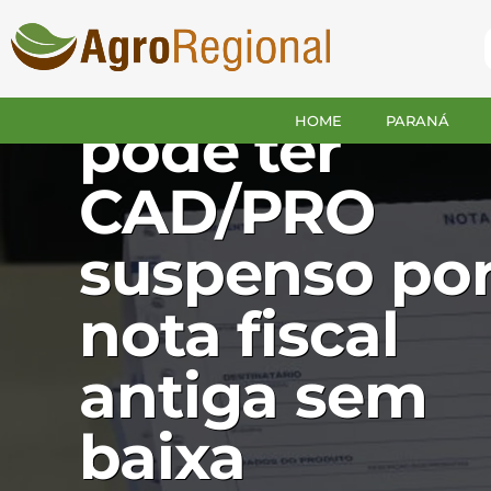
BRASIL
Produtor rura
HOME
PARANÁ
pode ter
CAD/PRO
suspenso po
nota fiscal
antiga sem
baixa