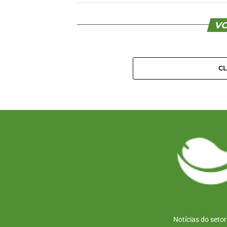
VO
C
Notícias do seto