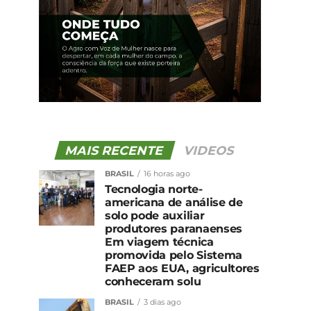
MAIS RECENTE
VIDEOS
BRASIL
16 horas ago
Tecnologia norte-
americana de análise de
solo pode auxiliar
produtores paranaenses
Em viagem técnica
promovida pelo Sistema
FAEP aos EUA, agricultores
conheceram solu
BRASIL
3 dias ago