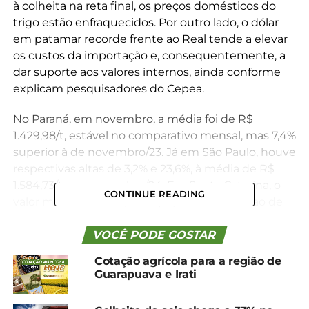
à colheita na reta final, os preços domésticos do
trigo estão enfraquecidos. Por outro lado, o dólar
em patamar recorde frente ao Real tende a elevar
os custos da importação e, consequentemente, a
dar suporte aos valores internos, ainda conforme
explicam pesquisadores do Cepea.
No Paraná, em novembro, a média foi de R$
1.429,98/t, estável no comparativo mensal, mas 7,4%
superior à de novembro/23. Já em São Paulo, houve
respectivas altas de 3,2% e 23,6%, à média de R$
1.584,73/t em novembro/24. Em Santa Catarina, o
CONTINUE READING
valor médio foi de R$ 1.426,82/t, 1,5% inferior ao de
outubro/24, mas 2,6% acima do de novembro/23.
VOCÊ PODE GOSTAR
Além disso, a média mensal do trigo negociado no
Cotação agrícola para a região de
Rio Grande do Sul foi de R$ 1.265,61/tonelada,
Guarapuava e Irati
queda de 1,1% frente à de outubro/24 e de 0,3%
sobre a de novembro/23, em termos reais (os