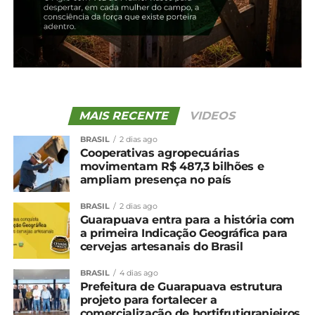
MAIS RECENTE
VIDEOS
BRASIL
2 dias ago
Cooperativas agropecuárias
movimentam R$ 487,3 bilhões e
ampliam presença no país
BRASIL
2 dias ago
Guarapuava entra para a história com
a primeira Indicação Geográfica para
cervejas artesanais do Brasil
BRASIL
4 dias ago
Prefeitura de Guarapuava estrutura
projeto para fortalecer a
comercialização de hortifrutigranjeiros