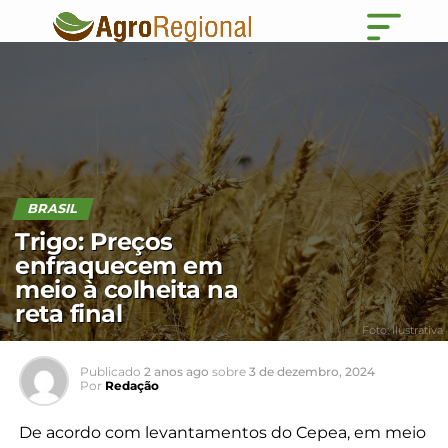
BRASIL
Trigo: Preços
enfraquecem em
meio à colheita na
reta final
Foto: Ilustrativa
Publicado
2 anos ago
sobre
3 de dezembro, 2024
Por
Redação
De acordo com levantamentos do Cepea, em meio