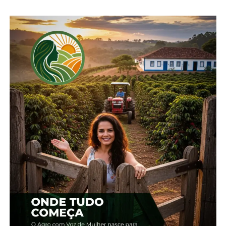
mas qualidade preocupa
3 de setembro, 2024
Em "Paraná"
TÓPICOS RELACIONADOS:
COLHEITA
PARANÁ
PREÇOS
TRIGO
UP NEXT
Cigarrinha: como identificar e prevenir
infestações
NÃO PERCA
Feijão: Maior oferta e proximidade da nova
safra mantêm pressão sobre valores