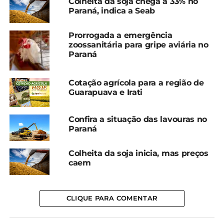
Colheita da soja chega a 33% no
valores foram deflacionados pelo IGP-DI).
Paraná, indica a Seab
*Cepea com edição
Prorrogada a emergência
zoossanitária para gripe aviária no
Compartilhe isso:
Paraná
Cotação agrícola para a região de
Facebook
18+
Guarapuava e Irati
Confira a situação das lavouras no
Relacionado
Paraná
Trigo: Agentes brasileiros
Trigo: Clima favorece
estão de olho na safra
lavouras no final de
Colheita da soja inicia, mas preços
argentina
outubro; médias têm
caem
2 de dezembro, 2025
novas quedas
Em "Brasil"
4 de novembro, 2025
Em "Brasil"
CLIQUE PARA COMENTAR
Colheita do trigo começa
a ganhar ritmo no PR,