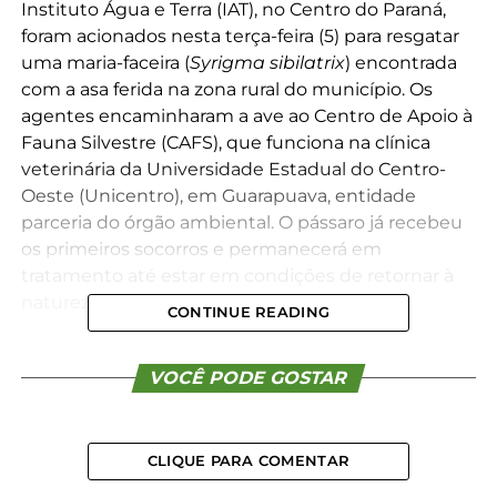
Instituto Água e Terra (IAT), no Centro do Paraná,
foram acionados nesta terça-feira (5) para resgatar
uma maria-faceira (
Syrigma sibilatrix
) encontrada
com a asa ferida na zona rural do município. Os
agentes encaminharam a ave ao Centro de Apoio à
Fauna Silvestre (CAFS), que funciona na clínica
veterinária da Universidade Estadual do Centro-
Oeste (Unicentro), em Guarapuava, entidade
parceria do órgão ambiental. O pássaro já recebeu
os primeiros socorros e permanecerá em
tratamento até estar em condições de retornar à
natureza.
CONTINUE READING
A espécie
Syrigma sibilatrix
, popularmente
conhecida como maria-faceira ou garça-flauta-do-
VOCÊ PODE GOSTAR
sol, é uma ave de grande porte que integra o grupo
de animais da ordem Pelecaniformes. Habita áreas
abertas, principalmente nas margens de lagoas e
CLIQUE PARA COMENTAR
açudes, e procura construir ninhos em árvores