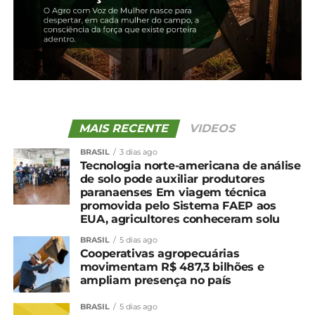
São quatro unidades do Estado, resultado de
parcerias do órgão ambiental com o Centro
Universitário Filadélfia (Unifil), de Londrina;
Universidade Estadual do Centro-Oeste do Paraná
(Unicentro), de Guarapuava; Centro Universitário de
Cascavel (Univel) e Unicesumar, de Maringá.
MAIS RECENTE
VIDEOS
*AEN-PR
BRASIL
3 dias ago
Tecnologia norte-americana de análise
Compartilhe isso:
de solo pode auxiliar produtores
paranaenses Em viagem técnica
promovida pelo Sistema FAEP aos
EUA, agricultores conheceram solu
Facebook
18+
BRASIL
5 dias ago
Cooperativas agropecuárias
movimentam R$ 487,3 bilhões e
ampliam presença no país
Relacionado
Pitanga recebe curso de
Duplicação da rodovia
BRASIL
5 dias ago