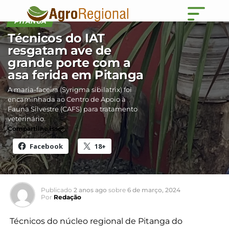
PITANGA
Técnicos do IAT
resgatam ave de
grande porte com a
asa ferida em Pitanga
A maria-faceira (Syrigma sibilatrix) foi
encaminhada ao Centro de Apoio à
Fauna Silvestre (CAFS) para tratamento
veterinário.
Compartilhe isso:
Facebook
18+
Publicado
2 anos ago
sobre
6 de março, 2024
Por
Redação
Técnicos do núcleo regional de Pitanga do