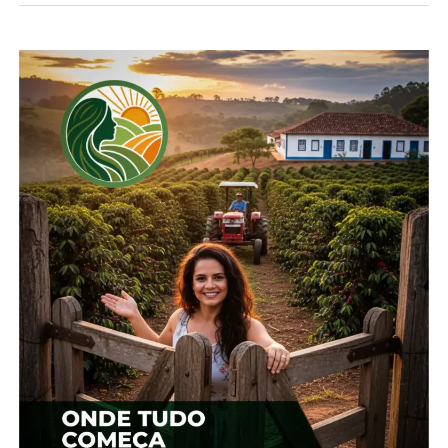
altas. Se alimenta principalmente de peixes, além
de artrópodes (como gafanhotos e aranhas) e
pequenos sapos e cobras. Seu dorso corporal é
cinza-claro, com plumagens amareladas no
pescoço, e possui uma mancha azul-violeta na
ponta do bico róseo.
O Centro de Apoio à Fauna Silvestre (CAFS) é um
local preparado para receber, identificar, marcar,
triar, avaliar, e estabelecer tratamento veterinário
para animais acolhidos por órgão ambiental em
ações de fiscalização, resgates ou entrega
voluntária por particulares. A permanência dos
animais depende do tempo necessário para sua
recuperação. O destino pode ser a soltura no
habitat natural ou, quando é um risco devolvê-los à
natureza, são encaminhados a criadouros
habilitados pelo IAT, ou mantenedores individuais,
igualmente habilitados.