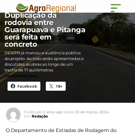
GUARAPUAVA
Duplicação da
rodovia entre
Guarapuava e Pitanga
será feita em
concreto
DER/PR já marcou a audiência pública
do projeto. Ao todo serão apresentadas e
discutidas as obras ao longo de um
trecho de 71 quilômetros
Compartilhe isso:
Facebook
18+
Publicado
2 anos ago
sobre
22 de março, 2024
Por
Redação
O Departamento de Estradas de Rodagem do