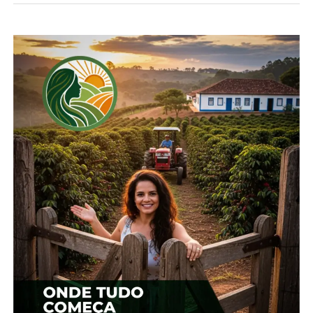
aproveitado como base para as placas do novo
pavimento rígido de concreto. Com a duplicação,
as pistas serão separadas por canteiro central ou
barreiras de concreto New Jersey nos perímetros
urbanos.
Ao todo serão apresentadas e discutidas as obras
ao longo de um trecho de 71 quilômetros. As
intervenções planejadas pelo Governo do Estado
também incluem melhorias como viadutos e
retornos em nível, além da duplicação e
restauração.
Os projetos já estão disponíveis para consulta do
público no portal do
DER/PR:
www.der.pr.gov.br/PRC466
. Eles estão
separados em quatro lotes: Pitanga a Santa Maria
do Oeste, Santa Maria do Oeste a Boa Ventura de
São Roque, Boa Ventura de São Roque a Turvo e