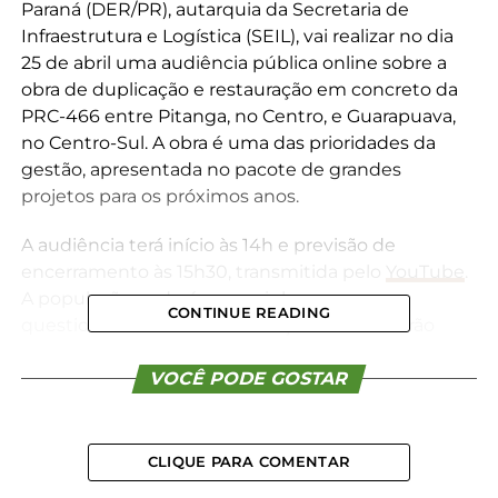
Paraná (DER/PR), autarquia da Secretaria de
Infraestrutura e Logística (SEIL), vai realizar no dia
25 de abril uma audiência pública online sobre a
obra de duplicação e restauração em concreto da
PRC-466 entre Pitanga, no Centro, e Guarapuava,
no Centro-Sul. A obra é uma das prioridades da
gestão, apresentada no pacote de grandes
projetos para os próximos anos.
A audiência terá início às 14h e previsão de
encerramento às 15h30, transmitida pelo
YouTube
.
A população poderá encaminhar seus
CONTINUE READING
questionamentos e contribuições. Todos serão
respondidos durante o evento ou diretamente ao
cidadão, e depois disponibilizados online.
VOCÊ PODE GOSTAR
Além de uma nova pista em concreto, a atual será
restaurada utilizando a técnica whitetopping, em
CLIQUE PARA COMENTAR
que o pavimento asfáltico existente é reciclado e