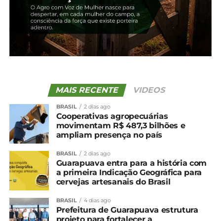
Turvo a Palmeirinha.
*AEN-PR
Compartilhe isso:
Facebook
18+
MAIS RECENTE
VIDEOS
BRASIL
2 dias ago
Cooperativas agropecuárias
Relacionado
movimentam R$ 487,3 bilhões e
ampliam presença no país
DER/PR apresenta
Duplicação em concreto
projetos de duplicação
entre Guarapuava a
BRASIL
2 dias ago
em concreto entre
Palmeirinha chega a 87%
Guarapuava entra para a história com
Pitanga e Guarapuava
de execução
a primeira Indicação Geográfica para
8 de maio, 2024
12 de dezembro, 2025
cervejas artesanais do Brasil
Em "Guarapuava"
Em "Guarapuava"
BRASIL
4 dias ago
Duplicação da PR-466
Prefeitura de Guarapuava estrutura
entre Pitanga e Turvo
projeto para fortalecer a