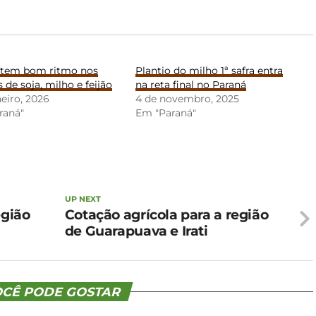
 tem bom ritmo nos
Plantio do milho 1ª safra entra
s de soja, milho e feijão
na reta final no Paraná
neiro, 2026
4 de novembro, 2025
raná"
Em "Paraná"
UP NEXT
egião
Cotação agrícola para a região
de Guarapuava e Irati
CÊ PODE GOSTAR