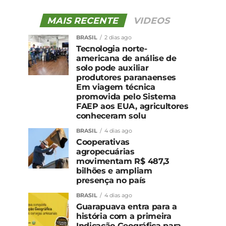
MAIS RECENTE
VIDEOS
BRASIL
2 dias ago
Tecnologia norte-
americana de análise de
solo pode auxiliar
produtores paranaenses
Em viagem técnica
promovida pelo Sistema
FAEP aos EUA, agricultores
conheceram solu
BRASIL
4 dias ago
Cooperativas
agropecuárias
movimentam R$ 487,3
bilhões e ampliam
presença no país
BRASIL
4 dias ago
Guarapuava entra para a
história com a primeira
Indicação Geográfica para