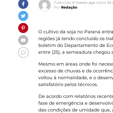
Publicado
9 meses ago
sobre
25
Por
Redação
O cultivo da soja no Paraná entra
regiões já tendo concluído os tr
boletim do Departamento de Econ
entre (25), a semeadura chegou 
Mesmo em áreas onde foi necessá
excesso de chuvas e da ocorrênc
voltou à normalidade, e o desen
satisfatório pelos técnicos.
De acordo com relatórios recen
fase de emergência e desenvolv
das condições de umidade que, ap