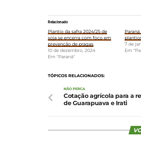
Relacionado
Plantio da safra 2024/25 de
Paraná
soja se encerra com foco em
plantio
prevenção de pragas
7 de ja
10 de dezembro, 2024
Em "Pa
Em "Paraná"
TÓPICOS RELACIONADOS:
NÃO PERCA
Cotação agrícola para a r
de Guarapuava e Irati
VO