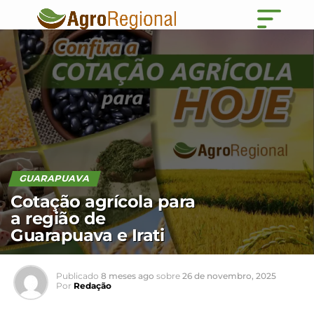
GUARAPUAVA
Cotação agrícola para
a região de
Guarapuava e Irati
Publicado
8 meses ago
sobre
26 de novembro, 2025
Por
Redação