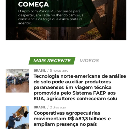
MAIS RECENTE
VIDEOS
BRASIL
5 horas ago
Tecnologia norte-americana de análise
de solo pode auxiliar produtores
paranaenses Em viagem técnica
Compartilhe isso:
promovida pelo Sistema FAEP aos
EUA, agricultores conheceram solu
Facebook
18+
BRASIL
2 dias ago
Cooperativas agropecuárias
movimentam R$ 487,3 bilhões e
ampliam presença no país
Relacionado